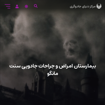
رود
مرکز دنیای جادوگری
ه
تن
صلی
بیمارستان امراض و جراحات جادویی سنت
مانگو