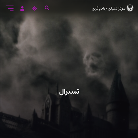
رود
مرکز دنیای جادوگری
ه
تن
صلی
تسترال