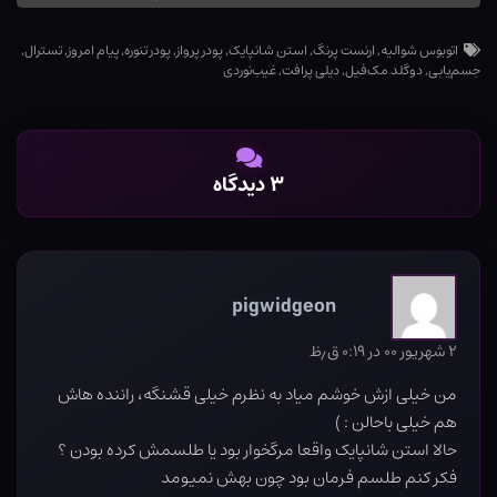
اتوبوس شوالیه
,
ارنست پرنگ
,
استن شانپایک
,
پودر پرواز
,
پودر تنوره
,
پیام امروز
,
تسترال
,
جسم‌یابی
,
دوگلد مک‌فیل
,
دیلی پرافت
,
غیب‌نوردی
۳ دیدگاه
pigwidgeon
۲ شهریور ۰۰ در ۰:۱۹ ق٫ظ
من خیلی ازش خوشم میاد به نظرم خیلی قشنگه، راننده هاش
هم خیلی باحالن : )
حالا استن شانپایک واقعا مرگخوار بود یا طلسمش کرده بودن ؟
فکر کنم طلسم فرمان بود چون بهش نمیومد