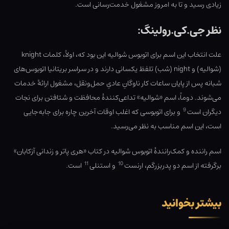
زیادی رسید و تا به امروز مشغول خدمت‌رسانی است.
نظر جی.کی.رولینگ:
علت انتخاب این اسم برای اتوبوس شوالیه این بود که، اولاً، کلمات knight
(شوالیه) و night (شب) تلفظ یکسانی دارند و در سراسر بریتانیا اتوبوس‌های
شبانه پس از پایان ساعات کار ناوگانِ عادیِ حمل‌ونقل، مشغول ارائهٔ خدمات
می‌شوند. دوماً، اسم «شوالیه» تداعی‌کنندهٔ محافظت و شتافتن برای نجات
9
دیگران است
و برای اتوبوسی که اغلب اوقات آخرین چاره برای جابه‌جایی
است، این اسم مناسب به نظر می‌رسید.
اسم راننده و کمک‌رانندهٔ اتوبوس شوالیه در کتاب «هری پاتر و زندانی آزکابان»
11
10
برگرفته از اسم دو پدربزرگم، ارنست
و استنلی
است.
بیشتر بخوانید