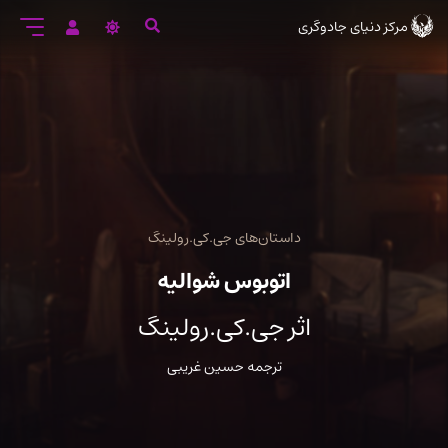
رود
مرکز دنیای جادوگری
ه
تن
صلی
داستان‌های جی.کی.رولینگ
اتوبوس شوالیه
اثر جی.کی.رولینگ
ترجمه حسین غریبی