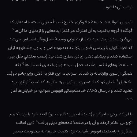
نوشیدنی‌ها شود.
اتوبوس شوالیه در جامعهٔ جادوگری اختراع نسبتاً مدرنی است، جامعه‌ای که
5
گهگاه (اگرچه به‌ندرت به آن اعتراف می‌کند) ایده‌هایی را از دنیای ماگل‌ها
می‌گیرد. مدت زیادی بود که نیاز به نوعی وسیلهٔ حمل‌ونقل احساس می‌شد
که افراد ناتوان یا زیر سن قانونی بتوانند به‌صورت امن و بدون جلب‌توجه از آن
استفاده کنند و پیشنهاد‌های زیادی مطرح شده بود (نصب صندلیِ بغل روی
6
دسته‌جاروهای تاکسی‌مانند، حمل سبدهای آویخته زیر تسترال‌ها
) که
همگی از سوی وزارتخانه رد شدند. سرانجام، این فکر به ذهن وزیر جادو دوگِلد
7
مک‌فِیل
خطور کرد که از «سرویس اتوبوس» ماگل‌ها که نسبتاً نوظهور بود
تقلید کنند و در سال ۱۸۶۵، خدمت‌رسانی اتوبوس شوالیه در خیابان‌ها آغاز
شد.
با این‌که برخی جادوگران (عمدتاً اصیل‌زادگان تندرو) قصد خود را برای تحریم
8
اتوبوس اعلام کردند و آن را در صفحهٔ نامه‌های دیلی پرافت
«این اهانت
ماگل‌وار» نامیدند، اتوبوس شوالیه نزد اکثریت جامعه به محبوبیت بسیار