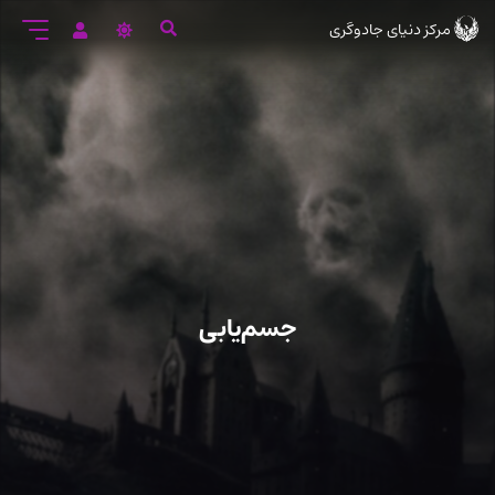
رود
مرکز دنیای جادوگری
ه
تن
صلی
جسم‌یابی