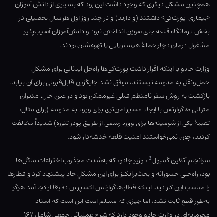
همچنین مشکل دیگری که وجود داشت این بود که بسیاری از دانش آموزان
«بیماری پورت‌کی» داشتند (و دارند) و در چند روز اول هر سال تحصیلی در
بخش درمانگاه قلعه جای سوزن انداختن نبود و دانش‌آموزان آسیب‌پذیر
مشغول درمان دچار حملۀ هیستریایی یا تهوعشان بودند.
وزارت جادو با اینکه اقرار داشت پورت‌کی‌ها راه‌حل ایدئالی برای مشکل
حمل‌ونقل به مدرسه نیستند، موفق نشد جایگزین قابل‌قبولی برای آن بیابد.
بازگشت به روش سفر نامنظم قبلی غیرممکن بود و در عین حال، مدیران
متوالی هاگوارتس با ایجاد مسیر امن‌تری برای ورود به مدرسه (برای مثال،
تعبیهٔ یکی از شومینه‌ها برای وورد رسمی از طریق پودر تنوره) شدیداً مخالفت
کردند، چون نمی‌خواستند امنیت قلعه خدشه‌دار شود.
3
سرانجام آتلاین گمبول
، وزیر جادو، که به‌شدت مجذوب اختراعات ماگل‌ها
بود، راه‌حلی جسورانه و بحث‌برانگیز برای این مشکلِ حاد پیشنهاد کرد و قطارها
را مناسب این کار دید. اینکه قطار هاگوارتس اکسپرس دقیقاً از کجا آمد هرگز
به‌طور قطع ثابت نشد، اما چیزی که مسلم است این است که اسناد
محرمانه‌ای در وزارت جادو وجود دارد که شرح عملیاتی جمعی شامل ۱۶۷