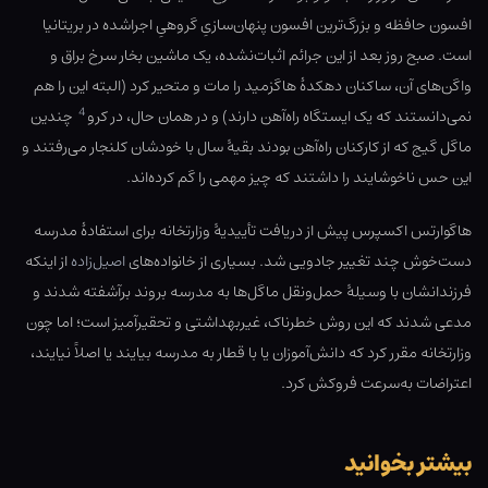
افسون حافظه و بزرگ‌ترین افسون پنهان‌سازیِ گروهیِ اجراشده در بریتانیا
است. صبح روز بعد از این جرائم اثبات‌نشده، یک ماشین بخار سرخ براق و
واگن‌های آن، ساکنان دهکدهٔ هاگزمید را مات و متحیر کرد (البته این را هم
4
نمی‌دانستند که یک ایستگاه راه‌آهن دارند) و در همان حال، در کرو
چندین
ماگل گیج که از کارکنان راه‌آهن بودند بقیهٔ سال با خودشان کلنجار می‌رفتند و
این حس ناخوشایند را داشتند که چیز مهمی را گم کرده‌اند.
هاگوارتس اکسپرس پیش از دریافت تأییدیهٔ وزارتخانه برای استفادهٔ مدرسه
دست‌خوش چند تغییر جادویی شد. بسیاری از خانواده‌های
اصیل‌زاده
از اینکه
فرزندانشان با وسیلهٔ حمل‌ونقل ماگل‌ها به مدرسه بروند برآشفته شدند و
مدعی شدند که این روش خطرناک، غیربهداشتی و تحقیرآمیز است؛ اما چون
وزارتخانه مقرر کرد که دانش‌آموزان یا با قطار به مدرسه بیایند یا اصلاً نیایند،
اعتراضات به‌سرعت فروکش کرد.
بیشتر بخوانید