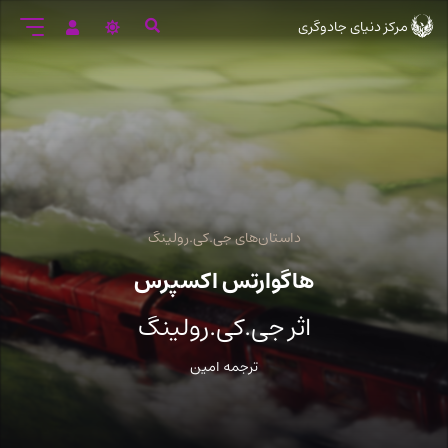
رود
مرکز دنیای جادوگری
ه
تن
صلی
داستان‌های جی.کی.رولینگ
هاگوارتس اکسپرس
اثر جی.کی.رولینگ
ترجمه امین