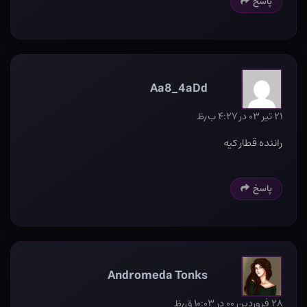
پاسخ
Aa8_4aDd
۲۱ تیر ۰۳ در ۴:۲۷ ب٫ظ
راننده قطار کیه
پاسخ
Andromeda Tonks
۲۸ فروردین ۰۰ در ۱۰:۰۳ ق٫ظ