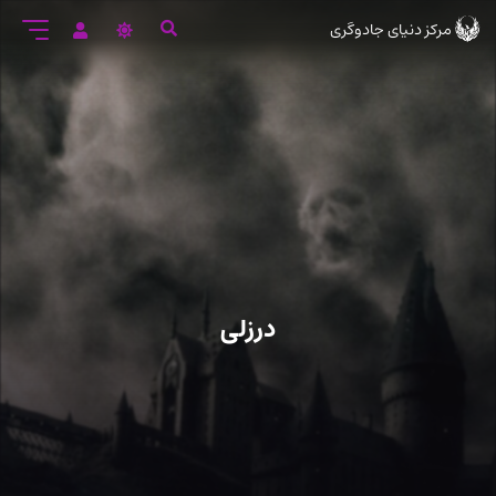
رود
مرکز دنیای جادوگری
ه
تن
صلی
درزلی