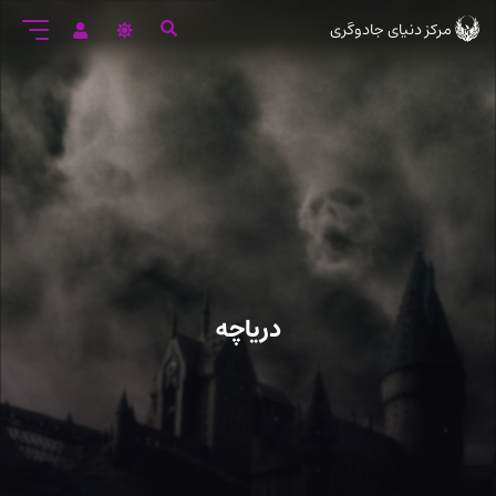
رود
مرکز دنیای جادوگری
ه
تن
صلی
دریاچه