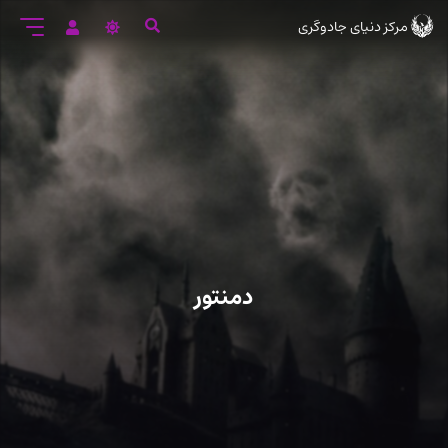
رود
مرکز دنیای جادوگری
ه
تن
صلی
دمنتور