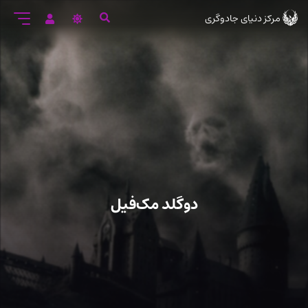
رود
مرکز دنیای جادوگری
ه
تن
صلی
دوگلد مک‌فیل