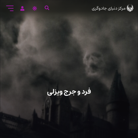
رود
مرکز دنیای جادوگری
ه
تن
صلی
فرد و جرج ویزلی