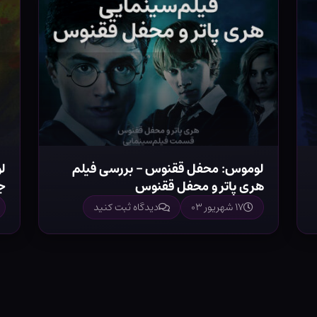
لوموس: محفل ققنوس – بررسی فیلم
هری پاتر و محفل ققنوس
ج
۱۷ شهریور ۰۳
دیدگاه ثبت کنید