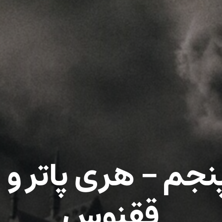
جم – هری پاتر و
ققنوس