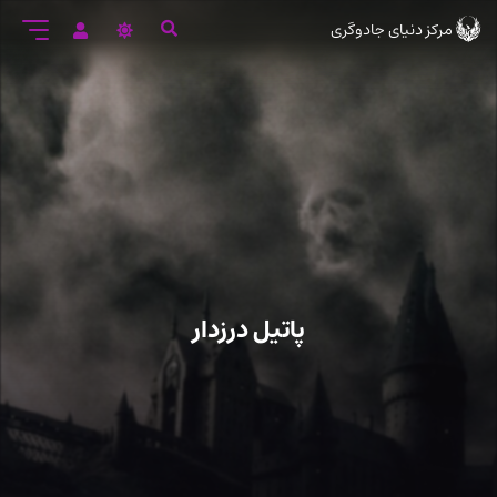
رود
مرکز دنیای جادوگری
ه
تن
صلی
پاتیل درزدار