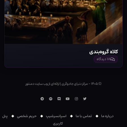
کلاه گروه‌بندی
۱۸ دیدگاه
© ۱۴۰۵ - مرکز دنیای جادوگری
|
ارائه‌ای از وب ‌سایت دمنتور
توییتر
اینستاگرام
یوتوب
Discord
اسپاتیفای
تلگرام
درباره ما
تماس با ما
اسپانسرشیپ
حریم شخصی
پنل
کاربری