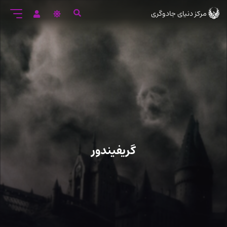
رود
مرکز دنیای جادوگری
ه
تن
صلی
گریفیندور