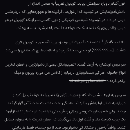
خون‌آشام دوباره سراغش بیاید. کوییرل تقریباً به همان اندازه از
دانش‌آموزهایش می‌ترسید که از غول‌ها، گرگینه‌ها و عجوزه‌هایی که درباره‌شان
درس می‌داد می‌ترسید؛ شیمس فینیگن و دین تامس سر اینکه کوییرل در هر
درس چقدر روی یک کلمه لکنت خواهد داشت باهم شرط بسته بودند.
1
مادام مگانگل
که استاد تغییرشکل بود، زمین تا آسمان با کوییرل فرق
داشت.
[مـ؟؟؟ ؟؟؟؟]
او خیلی سختگیر بود و اجازه‌ی هیچ شیطنتی را نمی‌داد.
سرِ درس اولشان به آن‌ها گفت: «تغییرشکل یعنی از دشوارترین و خطرناک‌ترین
انواع جادوئه. هر کی مسخره‌بازی دربیاره از کلاس من می‌ره بیرون و دیگه
برنمی‌گرده.»
[اشتباه‌ها رو می‌شه تـ]
سپس به آن‌ها نشان داد که چطور می‌توان یک میز را به خوک تبدیل کرد و
دوباره به شکل اولیه‌اش برگرداند. همگی
تحت
به‌شدت تحت تأثیر قرار گرفته
بودند. ولی همان‌طور که پرسی ویزلی پیش‌بینی کرده بود، او به هر کدام از آن‌ها
یک چوب کبریت داد و گفت اول یاد می‌گیرند که چطور کبریت را به سوزن تبدیل
کنند. واقعاً به‌طور وحشتناکی دشوار بود. بعد از دو جلسه، فقط هرماینی