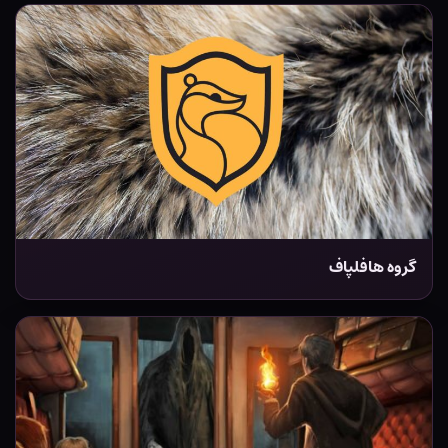
گروه هافلپاف