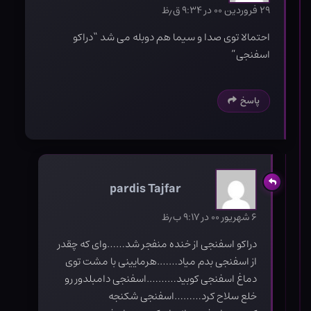
۲۹ فروردین ۰۰ در ۹:۳۴ ق٫ظ
احتمالا توی صدا و سیما هم دوبله می شد “دراکو
اسفنجی”
پاسخ
pardis Tajfar
۶ شهریور ۰۰ در ۹:۱۷ ب٫ظ
دراکو اسفنجی از خنده منفجر شد……وای که چقدر
از اسفنجی بدم میاد…….هرمایینی با مشت توی
دماغ اسفنجی کوبید……….اسفنجی دامبلدور رو
خلع سلاح کرد………اسفنجی شکنجه