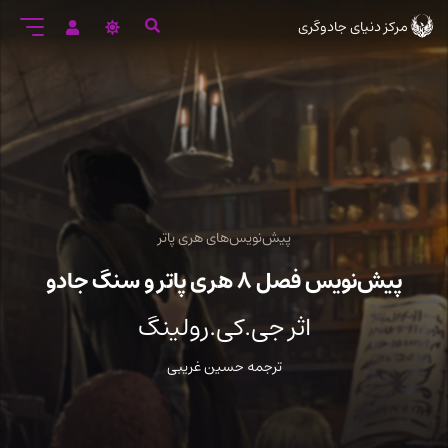
رود
مرکز دنیای جادوگری
ه
تن
صلی
پیش‌نویس‌های هری پاتر
پیش‌نویس فصل ۸ هری پاتر و سنگ جادو
اثر جی.کی.رولینگ
ترجمه حسین غریبی