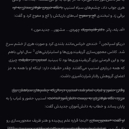
هری جواب داد، چشم‌های سیاه اسنیپ
با نگاه خیره‌ی طولانی‌مدتی به او،
برقی زد و لبخندی
کج و معوج
لب‌های باریکش را کج و معوج کرد و گفت:
«آه، بله، پاتر.
دکتر فلیت‌ویک
چهره‌ی… مشهور… جدیدمون.»
2
دریکو اسپانجن
خنده‌ی خرناس‌مانند بلندی کرد و صورت هری از خشم سرخ
3
شد. کلاس معجون‌سازی گریفیندوری‌ها و اسلیترایتی‌های
سال اولی باهم
بود و این فرصتی برای گریفیندوری‌ها بود تا ببینید
اسنیپ در حقیقت
چیزی
که همه درباره‌ی اسنیپ می‌گفتند چقدر حقیقت دارد: اینکه او با همه به جز
اعضای گروهش رفتار شرارت‌آمیزی داشت.
وقتی حضور و غیاب تمام شد، اسنیپ درحالی‌که چشم‌های سیاهش برق
می‌زد، نگاه طولانی‌ای به بیست دانش‌آموز انداخت.
اسنیپ حضور و غیاب را به
پایان رساند و خطاب به دانش‌آموزان جدیدش گفت:
او گفت: «معجون‌سازی
«اینجا قراره علم پیچیده و هنر ظریف معجون‌سازی رو
یاد بگیرین.
نه ترق تروق و جرقه داریم، نه حرکات احمقانه‌ی چوبدستی، [؟؟]