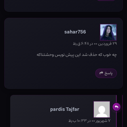
sahar756
۲۹ فروردین ۰۰ در ۶:۴۸ ق٫ظ
چه خوب که حذف شد این پیش نویس وحشتناکه
پاسخ
pardis Tajfar
۷ شهریور ۰۰ در ۱۰:۳۳ ب٫ظ