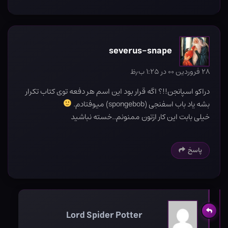
severus-snape
۲۸ فروردین ۰۰ در ۱:۲۵ ب٫ظ
دراکو اسپانجن!!؟ اگه قرار بود این اسم هر دفعه توی کتاب تکرار
بشه یاد باب اسفنجی (spongebob) میوفتادم.
خیلی بابت این کار ازتون ممنونم..خسته نباشید
پاسخ
Lord Spider Potter