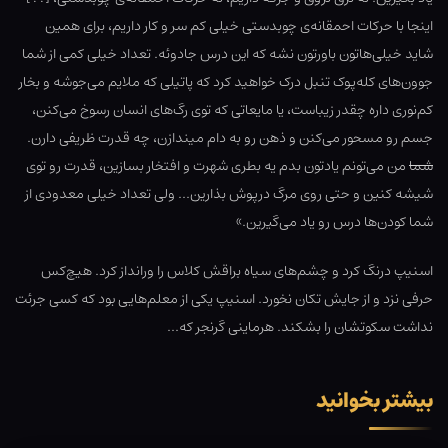
اینجا با حرکات احمقانه‌ی چوبدستی خیلی کم سر و کار داریم، برای همین
شاید خیلی‌هاتون باورتون نشه که این درس جادوئه. تعداد خیلی کمی از شما
جوون‌های کله‌پوک تنبل درک خواهید کرد که پاتیلی که ملایم می‌جوشه و بخار
کم‌نوری داره چقدر زیباست، یا مایعاتی که توی رگ‌های انسان رسوخ می‌کنن،
جسم رو مسحور می‌کنن و ذهن رو به دام میندازن، چه قدرت ظریفی دارن.
شما
من می‌تونم یادتون بدم یه بطری شهرت و افتخار بسازین، قدرت رو توی
شیشه کنین و حتی روی مرگ درپوش بذارین… ولی تعداد خیلی معدودی از
شما کودن‌ها درس رو یاد می‌گیرین.»
اسنیپ درنگ کرد و چشم‌های سیاه براقش کلاس را ورانداز کرد. هیچ‌کس
حرفی نزد و از جایش تکان نخورد. اسنیپ یکی از معلم‌هایی بود که کسی جرئت
نداشت سکوتشان را بشکند. هرماینی گرنجر که…
بیشتر بخوانید