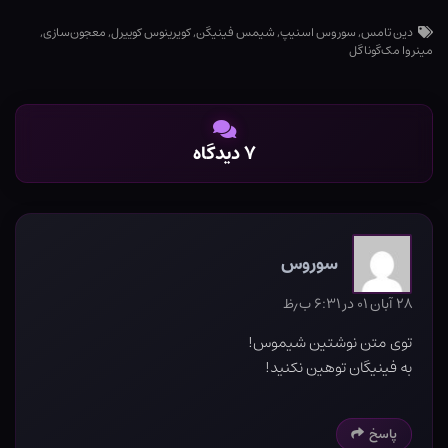
دین تامس
,
سوروس اسنیپ
,
شیمس فینیگن
,
کویرینوس کوییرل
,
معجون‌سازی
,
مینروا مک‌گوناگل
۷ دیدگاه
سوروس
۲۸ آبان ۰۱ در ۶:۳۱ ب٫ظ
توی متن نوشتین شیموس!
به فینیگان توهین نکنید!
پاسخ