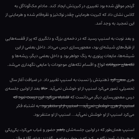
گرنجر موفق شده بود تغییری در کبریتش ایجاد کند. مادام مک‌گوناگل به
کلاس نشان داد که کبریت هرماینی چقدر نوک‌تیز و نقره‌فام شده و هرماینی از
این تمجید به وجد آمد.
و بعد نوبت به اسنیپ رسید که در دخمه‌ی بزرگ و دلگیری که پر از قفسه‌هایی
از ظرف‌های شیشه‌ای بود، معجون‌سازی درس می‌داد. داخل بعضی از این
شیشه‌ها، مایعات پرنوری به رنگ جواهر بود و داخل بعضی دیگر، ریشه‌ها و
تکه‌های حیوانات
انواع و اقسام تکه‌های موجودات با مایعی نگهداری می‌شد.
هری
سعی کرد
ذهنیتش را نسبت به اسنیپ تغییر داد. در ضیافت آغاز سال
تحصیلی، تصور می‌کرد اسنیپ از او خوشش نمی‌آید.
حالا
بعد از اولین جلسه‌ی
درس معجون‌سازی دیگر می‌دانست که
اشتباه می‌کرد. این درست نبود که
اسنیپ از هری خوشش نمی‌آید… اسنیپ از او متنفر بود.
به اشتباه فکر
می‌کرد اسنیپ از او خوشش نمی‌آید… اسنیپ از او متنفر بود.
اسنیپ همان‌طور که در اولین جلسه‌شان
باهم
حضور و غیاب می‌کرد، یکی‌یکی
به هر دانش‌آموز نگاه می‌کرد که در جواب به او می‌گفتند: «بله، آقا.» وقتی