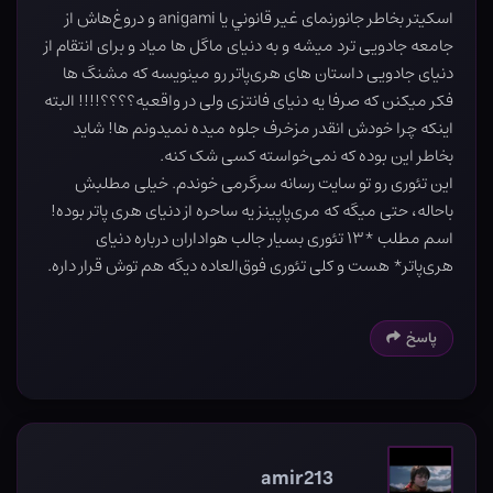
اسکیتر بخاطر جانورنما‌ی غیر قانوني یا anigami و دروغ‌هاش از
جامعه جادویی ترد میشه و به دنیای ماگل ها میاد و برای انتقام از
دنیای جادویی داستان های هری‌پاتر رو مینویسه که مشنگ ها
فکر میکنن که صرفا یه دنیای فانتزی ولی در واقعیه؟؟؟؟!!!! البته
اینکه چرا خودش انقدر مزخرف جلوه میده نمیدونم ها! شاید
بخاطر این بوده که نمی‌خواسته کسی شک کنه.
این تئوری رو تو سایت رسانه سرگرمی خوندم. خیلی مطلبش
باحاله، حتی میگه که مری‌پاپینز یه ساحره از دنیای هری پاتر بوده!
اسم مطلب *۱۳ تئوری بسیار جالب هواداران درباره دنیای
هری‌پاتر* هست و کلی تئوری فوق‌العاده دیگه هم توش قرار‌ داره.
پاسخ
amir213