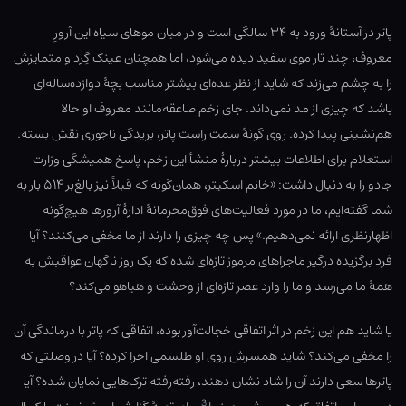
پاتر در آستانهٔ ورود به ۳۴ سالگی است و در میان موهای سیاه این آرورِ
معروف، چند تار موی سفید دیده می‌شود، اما همچنان عینک گِرد و متمایزش
را به چشم می‌زند که شاید از نظر عده‌ای بیشتر مناسب بچهٔ دوازده‌ساله‌ای
باشد که چیزی از مد نمی‌داند. جای زخم صاعقه‌مانند معروف او حالا
هم‌نشینی پیدا کرده. روی گونهٔ سمت راست پاتر، بریدگی ناجوری نقش بسته.
استعلام برای اطلاعات بیشتر دربارهٔ منشأ این زخم، پاسخ همیشگی وزارت
جادو را به دنبال داشت: «خانم اسکیتر، همان‌گونه که قبلاً نیز بالغ‌بر ۵۱۴ بار به
شما گفته‌ایم، ما در مورد فعالیت‌های فوق‌محرمانهٔ ادارهٔ آرورها هیچ‌گونه
اظهارنظری ارائه نمی‌دهیم.» پس چه چیزی را دارند از ما مخفی می‌کنند؟ آیا
فرد برگزیده درگیر ماجراهای مرموز تازه‌ای شده که یک روز ناگهان عواقبش به
همهٔ ما می‌رسد و ما را وارد عصر تازه‌ای از وحشت و هیاهو می‌کند؟
یا شاید هم این زخم در اثر اتفاقی خجالت‌آور بوده، اتفاقی که پاتر با درماندگی آن
را مخفی می‌کند؟ شاید همسرش روی او طلسمی اجرا کرده؟ آیا در وصلتی که
پاترها سعی دارند آن را شاد نشان دهند، رفته‌رفته ترک‌هایی نمایان شده؟ آیا
3