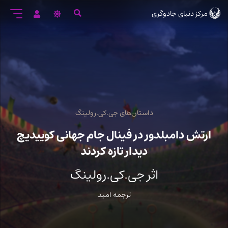
رود
مرکز دنیای جادوگری
ه
تن
صلی
داستان‌های جی.کی.رولینگ
ارتش دامبلدور در فینال جام جهانی کوییدیچ
دیدار تازه کردند
اثر جی.کی.رولینگ
ترجمه امید