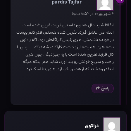
pardis Tajfar
۶ شهریور ۰۰ در ۸:۵۲ ب٫ظ
اتفاقا شاید مال همون داستان فرزند نفرین شده است.
البته من عاشق فرزند نفرین شده هستم، فکر کنم بیست
بار خونده باشمش.‌ هری رئیس کاراگاهان بود. اگه یادتون
باشه هری همیشه ارزو داشت کاراگاه بشه دیگه….. پس یا
کال فرزند نفرین شده است یا یه چیز دیگه. چون هری
راحت و سریع خونش رو بند اورد، شاید هم اینکه میگه
اینقدر وحشتناکه از همین خر بازی های ریتا اسکیتره..
پاسخ
دراکوی