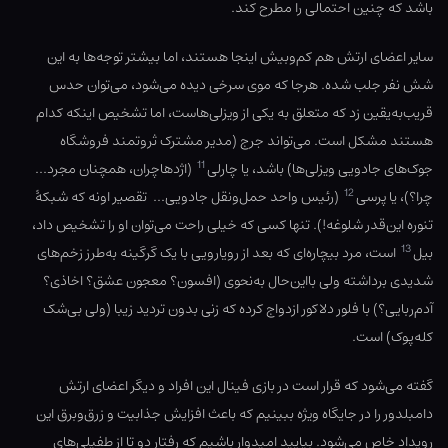
باشد که چنین احتمالی را مطرح کند.
سایر اعضای ارتش هم کم‌وبیش اینجا هستند، اما بیشتر توجه‌ها به این
شش نفر جلب شده. هرجا که موی سرخی دیده می‌شود، می‌توان حدس
قریب‌به‌یقین زد که متعلق به یکی از ویزلی‌هاست، اما تشخیص اینکه کدام
هستند مشکل است. می‌تواند جرج (مدیر مشترک ثروتمند فروشگاه
11
جوک‌های جادویی ویزلی‌ها) باشد، یا چارلی
(اژدهاچران، همچنان مجرد…
12
چرا؟)، یا پرسی
(رئیس واحد حمل‌ونقل جادویی… تقصیر اونه که شبکهٔ
تنوره این‌قدر شلوغه!). تنها کسی که خیلی راحت می‌توان او را تشخیص داد،
13
بیل
است، مرد بیچاره‌ای که بعد از رویارویی با یک گرگینه به‌طرز زخم‌های
شدیدی برداشته ولی بااین‌حال به‌نحوی (افسون؟ معجون عشق؟ اخاذی؟
آدم‌ربایی؟) با فلور دلاکور ازدواج کرده که زنی بدون تردید زیبا (ولی بی‌شک
کله‌پوک) است.
گفته می‌شود که قرار است در بازی فینال این افراد و دیگر اعضای ارتش
دامبلدور را در جایگاه ویژه ببینیم که باعث افزایش جذابیت و زرق‌وبرق این
رویداد خاص می‌شود. بیایید امیدوار باشیم که رفتار دو تا از طفیلی‌های