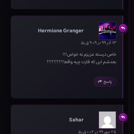
Hermione Granger
۱۳ آذر ۹۹ در ۹:۰۹ ق٫ظ
خاص درسته عزیزم نه خواص!!!
بعدشم این که فازت چیه واقعا؟؟؟؟؟؟؟
پاسخ
Sahar
۲۵ مهر ۹۹ در ۰:۰۲ ق٫ظ