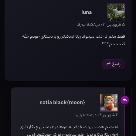
luna
۵ فروردین ۰۳ در ۱۱:۵۸ ب٫ظ
فقط منم که دلم میخواد ریتا اسکیتر رو با دستای خودم خفه
کنمممم؟؟؟
پاسخ
sotia black{moon}
۶ شهریور ۰۴ در ۱۰:۵۸ ق٫ظ
نه،منم همین رو میخوام.به موهای هرماینی چیکار داری
اخه ریتا!هانا و نویل هم سرشون تو کار خودشونه!ولی