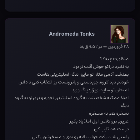
Andromeda Tonks
۲۸ فروردین ۰۰ در ۹:۵۲ ق٫ظ
منظورت چیه؟؟
به نظرم دراکو خوش قلب تر بود
بعدشم آدمی مثله تو ماییه ننگه اسلیترینی هاست
خودتم باید گروه،چوبدستی و پاترونست رو انتخاب کنی با دادن
امتحان تو سایت ویزاردینگ وورد
اصلا ممکنه شخصیتت به گروه اسلیترین نخوره و بری تو یه گروه
دیگه
نسخره هم نه مسخره
عزیزم برو کلاس اول املا یاد بگیر
درست هم تایپ کن
راستی یادت رفت جواب بقیه رو بدی و مسخرشون کنی