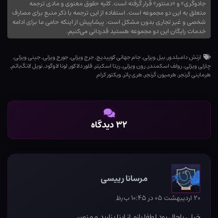
جادوگری» و «دمنتور» قرار گرفته است. کلیه حقوق معنوی و مادی ترجمه
متعلق به این دو مجموعه است. استفاده از این ترجمه با ذکر منبع برای مصارف
شخصی و غیر تجاری بدون مشکل است. پیشاپیش از اینکه حامی ما برای ادامه
خدمات رایگان این دو مجموعه هستید قدردانی می‌کنیم.
ارتش دامبلدور
,
بیل ویزلی
,
جام جهانی کوییدیچ
,
جرج ویزلی
,
جورج ویزلی
,
جینی ویزلی
,
چارلی ویزلی
,
رولف اسکمندر
,
رون ویزلی
,
ریتا اسکیتر
,
فلور دلاکور
,
لونا لاوگود
,
نویل لانگ‌باتم
,
هرماینی گرنجر
,
هرمیون گرنجر
,
هری پاتر
,
ویکتور کرام
۳۲ دیدگاه
مرسانا رییسی
۲۰ اردیبهشت ۰۵ در ۱۰:۴۵ ب٫ظ
خیلی باحال بود لطفا بازم از اینا بزارید ممنون