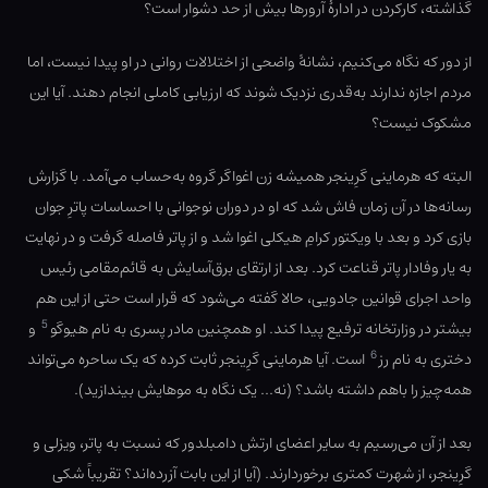
گذاشته، کارکردن در ادارهٔ آرورها بیش از حد دشوار است؟
از دور که نگاه می‌کنیم، نشانهٔ واضحی از اختلالات روانی در او پیدا نیست، اما
مردم اجازه ندارند به‌قدری نزدیک شوند که ارزیابی کاملی انجام دهند. آیا این
مشکوک نیست؟
البته که هرماینی گرِینجر همیشه زن اغواگر گروه به‌حساب می‌آمد. با گزارش
رسانه‌ها در آن زمان فاش شد که او در دوران نوجوانی با احساسات پاترِ جوان
بازی کرد و بعد با ویکتور کرامِ هیکلی اغوا شد و از پاتر فاصله گرفت و در نهایت
به یار وفادار پاتر قناعت کرد. بعد از ارتقای برق‌آسایش به قائم‌مقامی رئیس
واحد اجرای قوانین جادویی، حالا گفته می‌شود که قرار است حتی از این هم
5
بیشتر در وزارتخانه ترفیع پیدا کند. او همچنین مادر پسری به نام هیوگو
و
6
دختری به نام رز
است. آیا هرماینی گرِینجر ثابت کرده که یک ساحره می‌تواند
همه‌چیز را باهم داشته باشد؟ (نه… یک نگاه به موهایش بیندازید).
بعد از آن می‌رسیم به سایر اعضای ارتش دامبلدور که نسبت به پاتر، ویزلی و
گرِینجر، از شهرت کمتری برخوردارند. (آیا از این بابت آزرده‌اند؟ تقریباً شکی