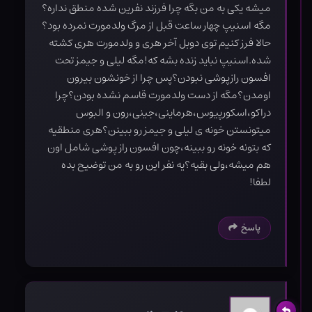
میشه یکی به من بگه چرا فرزند نفرین شده منطق نداره؟
مگه اسنیپ چهار ساعت قبل از مرگ ولدمورت نمرده بود؟
حالا فرز کنیم توی دوبل آخر هری و ولدمورت هری کشته
شده.اسنیپ نباید زنده بشه که!مگه لیلی و جیمز تحت
افسون رازپوشی نبودن؟پس چرا از خونشون بیرون
اومدن؟مگه از دست ولدمورت قاسم نشده بودن؟چرا
دراکو،اسکورپیوس،هرماینی،جینی،رون و البوس
میتونستن خونه ی لیلی و جیمز رو ببینن؟هری منطقیه
که بتونه خونه رو ببینه،چون افسون راز پوشی شامل اون
هم میشه،ولی بقیه؟یه نفر این رو به من توضیح بده
لطفا!
پاسخ