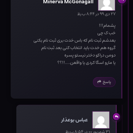
Minerva McGonagall
۲۷ دی ۹۹ در ۸:۴۴ ب٫ظ
پشمام!!!
خب ک چی
بعدشم ثبت نام که باس خدت بری ثبت نام بکنی
گروه هم خدت باید انتخاب کنی بعد ثبت نام
دومن دراکو دختر نیستو پسره
یا مارو اسگا کردی یا واقعن….!!؟؟
پاسخ
عباس بوعذار
۳۱ شهریور ۰۰ در ۸:۵۴ ب٫ظ