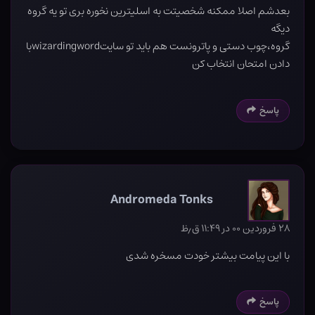
بعدشم اصلا ممکنه شخصیتت به اسلیترین نخوره بری تو یه گروه
دیگه
گروه،چوب دستی و پاترونست هم باید تو سایتwizardingwordبا
دادن امتحان انتخاب کن
پاسخ
Andromeda Tonks
۲۸ فروردین ۰۰ در ۱۱:۴۹ ق٫ظ
با این پیامت بیشتر خودت مسخره شدی
پاسخ