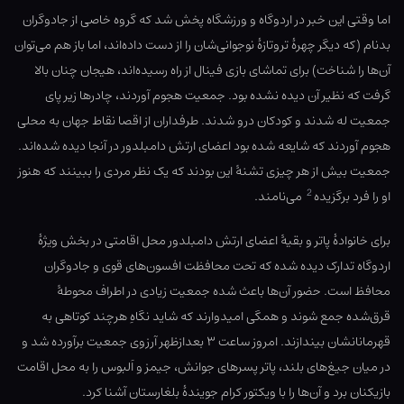
اما وقتی این خبر در اردوگاه و ورزشگاه پخش شد که گروه خاصی از جادوگران
بد‌نام (که دیگر چهرهٔ تروتازهٔ نوجوانی‌شان را از دست داده‌اند، اما باز هم می‌توان
آن‌ها را شناخت) برای تماشای بازی فینال از راه رسیده‌اند، هیجان چنان بالا
گرفت که نظیر آن دیده نشده بود. جمعیت هجوم آوردند، چادرها زیر پای
جمعیت له شدند و کودکان درو شدند. طرفداران از اقصا نقاط جهان به محلی
هجوم آوردند که شایعه شده بود اعضای ارتش دامبلدور در آنجا دیده شده‌اند.
جمعیت بیش از هر چیزی تشنهٔ این بودند که یک نظر مردی را ببینند که هنوز
2
او را فرد برگزیده
می‌نامند.
برای خانوادهٔ پاتر و بقیهٔ اعضای ارتش دامبلدور محل اقامتی در بخش ویژهٔ
اردوگاه تدارک دیده شده که تحت محافظت افسون‌های قوی و جادوگران
محافظ است. حضور آن‌ها باعث شده جمعیت زیادی در اطراف محوطهٔ
قرق‌شده جمع شوند و همگی امیدوارند که شاید نگاهِ هرچند کوتاهی به
قهرمانانشان بیندازند. امروز ساعت ۳ بعدازظهر آرزوی جمعیت برآورده شد و
در میان جیغ‌های بلند، پاتر پسرهای جوانش، جیمز و اَلبوس را به محل اقامت
بازیکنان برد و آن‌ها را با ویکتور کرام جویندهٔ بلغارستان آشنا کرد.