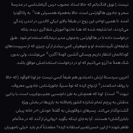
نیست.) نویل لانگ‌باتم که حالا استاد محبوب درس گیاه‌شناسی در مدرسهٔ
7
سحر و جادوی هاگوارتس است، حالا به‌همراه همسرش هنا
به پاتاگونیا
آمده. تا همین اواخر، این زوج در طبقهٔ بالای لیکی کالدرن در لندن زندگی
می‌کردند، اما شایعه شده که هنا نه‌تنها آموزش شفاگری دیده، بلکه
درخواست داده تا در هاگوارتس به‌عنوان مدیر درمانگاه استخدام شود. طبق
شایعه‌ای تأییدنشده، او و شوهرش کمی بیشتر از آن چیزی که از سرپرست‌های
8
کودکانمان انتظار داریم ویسکی آتشین کهنهٔ آگدِن
می‌نوشند، ولی بدون
شک همهٔ ما آرزو می‌کنیم که او در درخواست استخدامش موفق باشد.
آخرین سردستهٔ ارتش دامبلدور هم طبعاً کسی نیست جز لونا لاوگود (که حالا
9
با رولف اسکمندر
ازدواج کرده که نوهٔ سبزهٔ جانورشناس جادویی معروف،
10
نیوت
است). لونا که همچنان به طرز دلچسبی عجیب‌وغریب است، با ردایی
منقش به پرچم تمام شانزده کشور راه‌یافته به بازی‌ها در بخش ویژه
گشت‌وگذار می‌کند. پسرهای دوقلویش به گفتهٔ خودش «در خانه پیش
بابابزرگشان» هستند. آیا به‌جای اینکه بگوید «روانی‌تر از آنند که در ملأعام
ظاهر شوند» از این حسن‌تعبیر استفاده کرده؟ مطمئناً آدم باید خیلی نامهربان