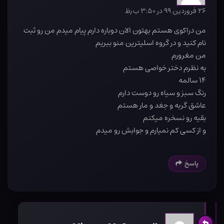
۲۶ فروردین ۹۹ در ۳:۵۰ ب٫ظ
من دراکوی هستم بهتون الان دوباره دارم پیام میدم من رو ثبت
نام کنید و در گروه اسلیترین منو ببریم
من مغرورم
به نظرم دختر خواصی هستم
۱۴ سالمه
رنگ سبز و سیاه رو دوست دارم
عاشق گربه و جغد و مار هستم
بقیه رو نسخره میکنم
و از کسی کم نمیارم و جوابش رو میدم
پاسخ