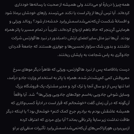
همه‌چیز را دربارهٔ او می‌دانند ولی همیشه از صحبت با رسانه‌ها خودداری
کرده‌اند. آیا ترس آن‌ها از پاتر است یا نکند می‌ترسند رازهای خودشان برملا شود
و افسانهٔ شکست آن‌که‌نمی‌شد‌اسمش‌رابرد خدشه‌دار شود؟ رونالد ویزلی و
هرماینی گرِینجر که حالا باهم ازدواج کرده‌اند، تقریباً در تمام مسیر با پاتر همراه
بودند. آن‌ها نیز مثل سایر اعضای ارتش دامبلدور در نبرد هاگوارتس شرکت
داشتند و بدون شک سزاوار تحسین‌ها و جوایزی هستند که جامعهٔ قدردان
جادوگری به پاس شجاعت به پایشان ریختند.
درست بلافاصله پس از نبرد هاگوارتس، ویزلی که ظاهراً دیگر موهای سرخ
معروفش کمی کم‌پشت‌تر شده، همراه با پاتر به استخدام وزارت جادو درآمد،
اما تنها پس از دو سال آنجا را ترک کرد و مدیر مشترک یک فروشگاه بزرگ
4
وسایل شوخی جادویی به‌اسم جوک‌های جادویی ویزلی‌ها
شد. آیا واقعاً
آن‌گونه که در آن زمان گفت «خوشحالم که قرار است در ادارهٔ کسب‌وکاری که
همیشه عاشقش بودم به برادرم جرج کمک کنم» خوشحال بود؟ یا اینکه دیگر
طاقت نداشت زیر سایهٔ پاتر باقی بماند؟ آیا برای مردی که اعتراف کرده
ازبین‌بردن هورکراکس‌های آن‌که‌نمی‌شداسمش‌رابرد تأثیرات منفی‌ای بر او