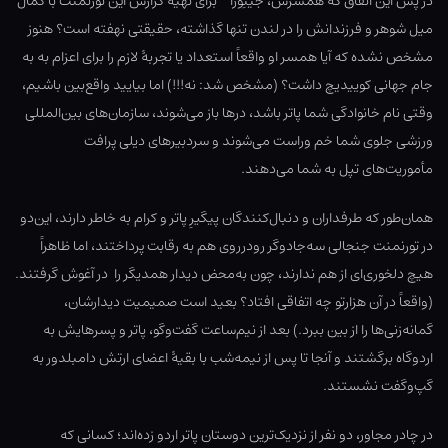
در پس این اتفاق که همسرش، جینِورا
برای تهیهٔ گزارش این تورنمنت با کمال
میل شوهر و فرزندانش را در لندن تنها گذاشته، حقیقتی نهفته است؟ هنوز
مشخص نشده که آیا همسر او واقعاً استعداد یا تجربهٔ لازم را برای اعزام به به
جام جهانی کوییدیچ داشت؟ (مشخص شد: نه!!!) اما بیایید واقع‌بین باشیم،
وقتی نام خانوادگی شما پاتر باشد، درها باز می‌شوند، سازمان‌های بین‌المللی
ورزشی جلوی شما خم وراست می‌شوند و سردبیرهای دیلی پرافت
مأموریت‌های تپل به شما می‌دهند.
همان‌طور که طرفداران و دنبال‌کنندگان پیگیرِ پاتر و کرام به خاطر دارند، این‌دو
در تورنمنت جنجالی سه‌جادوگر رودرروی هم به رقابت پرداختند، اما ظاهراً
هیچ دلخوری‌ای از هم ندارند، چون به‌محض دیدار همدیگر را در آغوش گرفتند.
(واقعاً در آن هزارتو چه اتفاقی افتاد؟ بعید است صمیمیت دیدارشان،
گمانه‌زنی‌ها را از بین ببرد.) بعد از نیم‌ساعت گفت‌وگو، پاتر و پسرهایش به
اردوگاه برگشتند و آنجا تا پس از نیمه‌شب با بقیهٔ اعضای ارتش دامبلدور به
گپ‌وگفت نشستند.
در چادر مجاور، دو نفر از نزدیک‌ترین دوستان پاتر اردو زده‌اند؛ کسانی که