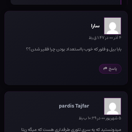
سارا
۴ آذر ۰۰ در ۱:۴۷ ق٫ظ
بابا بیل و فلور که خوب بااستعداد بودن چرا فقیر شدن؟؟
پاسخ
pardis Tajfar
۵ شهریور ۰۰ در ۱۰:۲۹ ب٫ظ
میدونستید که یه سری تئوری طرفداری هست که میگه ریتا