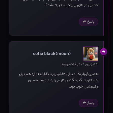
خدایی موهای رون کی معروف شد؟
پاسخ
sotia black{moon}
۶ شهریور ۰۴ در ۱۰:۵۶ ق٫ظ
همین!رولینگ منطق هاشو زیر با گذاشته!تازه هم بیل
هم فلور تو گیرینگاتس کار می‌کردند واسه همین
وضعشان خوب بود.
پاسخ