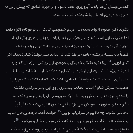
کم‌سن‌وسال آن‌ها باعث آبروریزی اعضا نشود و بر چهرهٔ افرادی که پیش‌ازاین به
دنیای جادوگری افتخار بخشیدند، شرم ننشاند.
نگارندهٔ این متون از وارد شدن به حریم خصوصی کودکان و نوجوانان اکراه دارد،
اما حقیقت این است که وقتی هرکسی که ارتباط نزدیکی با هری پاتر دارد از
مزایای آن بهره‌مند می‌شود، درنتیجه باید تاوان توجه عمومی را نیز بدهد.
قطعاً پاتر بسیار پریشان‌خاطر خواهد شد که بداند پسرخواندهٔ شانزده‌ساله‌اش
14
تدی لوپین
(یک نیمه‌گرگینهٔ دیلاق با موهای آبی روشن) از زمانی که وارد
اردوگاه ویژه شدند، رفتاری از خودش نشان داده که شایستهٔ خاندان سلطنتی
جادوگری نیست. شاید خواستهٔ نابجایی باشد که انتظار داشته باشیم پاتر که
همیشه سرش شلوغ است، نظارت بیشتری روی این پسر سرکش داشته
باشد؛ پسری که والدینش پیش از مرگ سرپرستی او را به پاتر سپردند، اما
نگارندهٔ این متون به خودش می‌لرزد وقتی به این فکر می‌کند که اگر فوراً
15
دخالتی نشود، چه بلایی بر سر ارباب لوپین
خواهد آمد. درهمین‌حال شاید
16
بد نباشد آقا و خانم بیل ویزلی بدانند که دختر موبلوندشان، ویکتوئار
،
ظاهراً برحسب اتفاق به هر گوشهٔ تاریکی که ارباب لوپین پرسه می‌زند جذب