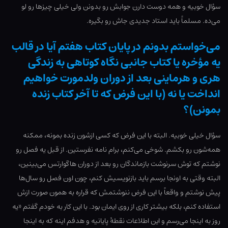
سؤال خوبیه و همه دوست دارن جوابش رو بدونن ولی خیلی چیزها رو لو
می‌ده. مسلماً باید استاد جدیدی جاش رو بگیره.
می‌خواستم بدونم در پایان کتاب هفتم آیا در قالب
یه مؤخره یا کتاب جانبی نگاه کوتاهی به زندگی
هری و هرماینی بعد از دوران ولدمورت خواهیم
انداخت یا نه (با این فرض که تا آخر کتاب زنده
بمونن)؟
سؤال خیلی خوبیه. البته با این فرض که کسی ازشون زنده بمونه، ممکنه
همه‌شون رو بکشم. شوخی می‌کنم، برام نامه نفرستین. از قبل یه فصل رو
نوشتم که توش سرنوشت بازماندگان رو بعد از دوران هاگوارتس می‌بینین،
البته وقتی به اونجا برسم باید بازنویسیش کنم، چون اون فصل رو سال‌ها
پیش نوشتم و واقعاً با این فرض ننوشتمش که قراره به همون صورت ازش
استفاده کنم، بلکه بیشتر کاری از روی ایمان بود. با این کار به خودم گفتم «یه
روز به اینجا می‌رسم و این اطلاعات نقطۀ پایانیه و هدفم اینه که به اینجا