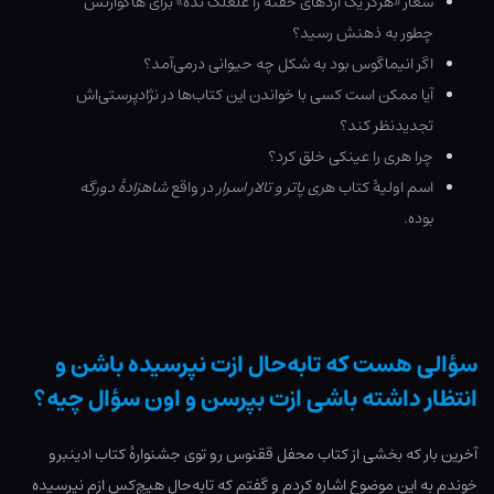
شعار «هرگز یک اژدهای خفته را غلغلک نده» برای هاگوارتس
چطور به ذهنش رسید؟
اگر انیماگوس بود به شکل چه حیوانی درمی‌آمد؟
آیا ممکن است کسی با خواندن این کتاب‌ها در نژادپرستی‌اش
تجدیدنظر کند؟
چرا هری را عینکی خلق کرد؟
اسم اولیۀ کتاب ه
ری پاتر و تالار اسرار
در واقع
شاهزادۀ دورگه
بوده.
سؤالی هست که تابه‌حال ازت نپرسیده باشن و
انتظار داشته باشی ازت بپرسن و اون سؤال چیه؟
آخرین بار که بخشی از کتاب محفل ققنوس رو توی جشنوارۀ کتاب ادینبرو
خوندم به این موضوع اشاره کردم و گفتم که تابه‌حال هیچ‌کس ازم نپرسیده