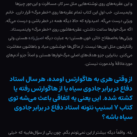
و این عقربه‌های روی نوشته‌هایی مثل سر کار، مسافرت و این‌جور چیزها
وایمیستن. خب اولِ این کتاب تمام عقربه‌ها روی «خطر مرگ» قرار دارن. خانم
ویزلی درست می‌گه. امیدواره که حالا دیگه همه در خطر باشن و درست می‌گه.
اگه مرگ‌خوارها ساعت داشتن، عقربه‌هاشون روی «خطر مرگ» واینمیستاد.
ویزلی‌ها به‌اصطلاح خائن خون هستن؛ به عبارت دیگه
اصیل‌زاده
هستن ولی
رفتارشون مثل اون‌ها نیست. از ماگل‌ها خوششون میاد و باهاشون معاشرت
می‌کنن. بنابراین جزو هدف‌های اصلی مرگ‌خوارها هستن و اصلاً جزو آدم‌های
موردعلاقۀ ولدمورت نیستن.
از وقتی هری به هاگوارتس اومده، هر سال استاد
دفاع در برابر جادوی سیاه یا از هاگوارتس رفته یا
کشته شده. این یعنی یه اتفاقی باعث می‌شه توی
کتاب ۷ اسنیپ نتونه استاد دفاع در برابر جادوی
سیاه باشه؟
بله. واقعاً دیگه بیشتر از این نمی‌تونم بگم. چون یکی از سؤال‌هاییه که خیلی