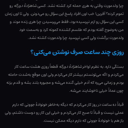
چرا ولدمورت وقتی به هری حمله کرد کشته نشد. کسی
شاهزادۀ دورگه
رو
تموم کرده؟ آفرین! خب اون افراد پاسخ این سؤال رو می‌دونن. ولی تا اون زمان
کسی این سؤال رو ازم نپرسیده بود، فقط می‌پرسیدن چرا هری زنده موند و
من به‌وضوح گفته بودم که طلسم کشنده کمونه کرد و به‌سمت خود
ولدمورت برگشت ولی کسی نپرسید چرا ولدمورت کشته نشد.
روزی چند ساعت صرف نوشتن می‌کنی؟
بستگی داره. به نظرم اواخر
شاهزادۀ دورگه
قطعاً روزی هشت ساعت کار
می‌کردم و اگه می‌تونستم بیشتر کار می‌کردم ولی اون موقع به‌شدت حامله
بودم و زمانی می‌ره که آدم خیلی گنده می‌شه و مجبوره بلند بشه و قدم بزنه
چون عملاً خیلی ناخوشایند می‌شه.
قبلاً ده ساعت در روز کار می‌کردم که دیگه به‌خاطر خونوادۀ جوونی که دارم
عملی نیست و قبلاً تا صبح کار می‌کردم و خیلی این کار رو دوست داشتم، ولی
باز هم با خونوادۀ جوونی که دارم دیگه ممکن نیست.