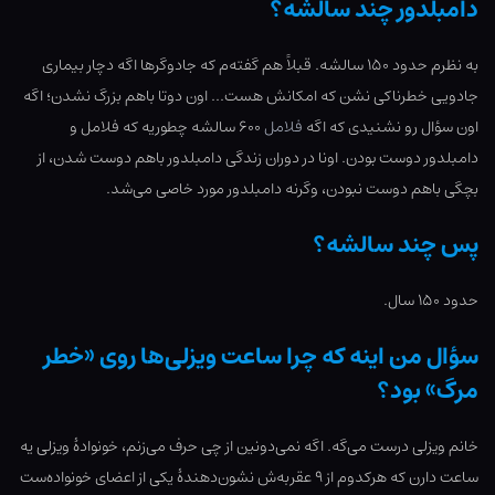
دامبلدور چند سالشه؟
به نظرم حدود ۱۵۰ سالشه. قبلاً هم گفته‌م که جادوگرها اگه دچار بیماری
جادویی خطرناکی نشن که امکانش هست… اون دوتا باهم بزرگ نشدن؛ اگه
اون سؤال رو نشنیدی که اگه
فلامل
۶۰۰ سالشه چطوریه که فلامل و
دامبلدور دوست بودن. اونا در دوران زندگی دامبلدور باهم دوست شدن، از
بچگی باهم دوست نبودن، وگرنه دامبلدور مورد خاصی می‌شد.
پس چند سالشه؟
حدود ۱۵۰ سال.
سؤال من اینه که چرا ساعت ویزلی‌ها روی «خطر
مرگ» بود؟
خانم ویزلی درست می‌گه. اگه نمی‌دونین از چی حرف می‌زنم، خونوادۀ ویزلی یه
ساعت دارن که هرکدوم از ۹ عقربه‌ش نشون‌دهندۀ یکی از اعضای خونواده‌ست