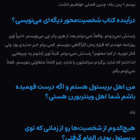
برسم.» پس بله، چنین فصلی خواهیم داشت.
در‌آینده کتاب شخصیت‌محور دیگه‌ای می‌نویسی؟
راستش نمی‌دونم. واقعاً نمی‌دونم بعد از هری پاتر چی می‌نویسم. اخیراً توی
روزنامه خوندم که قراره رمان کارآگاهی بنویسم. کمی برام خبر جدیدی بود ولی
فکر خوبیه. از کجا معلوم؟ راستش نمی‌دونم. قبلاً توی کِشوم یه چیزهایی
انداختم که شاید برگردم سراغشون یا شاید چیز کاملاً متفاوتی بنویسم. فعلاً
نمی‌تونم بگم.
من اهل بریستول هستم و اگه درست فهمیده
باشم شما اهل وینتربورن هستی؟
بله.
هیچ‌کدوم از شخصیت‌ها رو از زمانی که توی
بریستول بودی الهام گرفتی؟