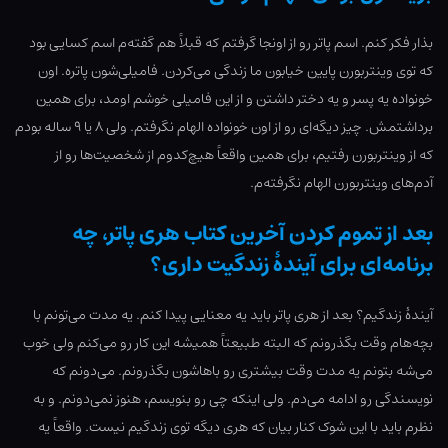
بذار فکر کنم. اسم پاتر رو از اونجا گرفتم که قبلاً هم گفته‌م اسم کسایی بود
که توی وینتربورن پایین خیابون ما زندگی می‌کردن. فامیلی‌شون پاتره. اون
خونواده یه پسر و یه دختر داشتن و از این فامیلی خوشم اومد، برای همین
برداشتمش. چیز دیگه‌ای رو از اون خونواده الهام نگرفتم. ولی ۸ یا ۹ ساله بودم
که از وینتربورن رفتیم، برای همین واقعاً هیچ‌کدوم از شخصیت‌ها رو از
آدم‌های وینتربورن الهام نگرفته‌م.
بعد از تموم کردن آخرین کتاب هری پاتر، چه
برنامه‌ای برای آیندۀ زندگیت داری؟
آیندۀ زندگیم؟ بعد از هری پاتر باید یه معنایی پیدا کنم. یه مدت می‌تونم با
بچه‌هام وقت بگذرونم که البته طبیعتاً همیشه این کار رو می‌کنم ولی خوب
می‌شه بتونم یه مدت وقت بیشتری رو باهاشون بگذرونم. می‌دونم که
نویسندگی رو ادامه می‌دم. ولی اینکه چی رو بنویسم، هنوز نمی‌دونم. و به
نظرم باید با این شوک کنار بیان که هری دیگه توی زندگیم نیست. واقعاً یه