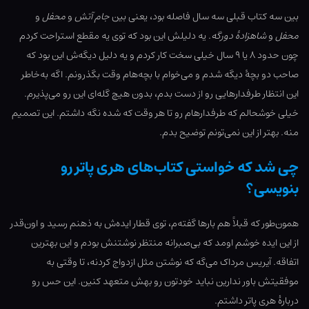
بین سه کتاب قبلی سه سال فاصله بود، یعنی بین
جام آتش
و
محفل
و
محفل
و
شاهزادۀ دورگه
. یه دلیلش این بود که توی یه مقطع استراحت کردم
چون حدود ۸ یا ۹ سال خیلی سخت کار کردم و یه دلیل دیگه‌ش این بود که
صاحب دو بچۀ دیگه شدم و می‌خوام با بچه‌هام وقت بگذرونم. اگه به‌خاطر
این انتظار طرفدارهایی رو از دست بدم، بدون هیچ گله‌ای این رو می‌پذیرم.
خیلی خوشحالم که طرفدارهام رو تا هر وقت که شده نگه داشتم. این تصمیم
منه. بهتر از این نمی‌تونم توضیح بدم.
چی شد که خواستی کتاب‌های هری پاتر رو
بنویسی؟
همون‌طور که قبلاً هم بارها گفته‌م، توی قطار ایده‌ش به ذهنم رسید و اون‌قدر
از این ایده خوشم اومد که بی‌صبرانه منتظر نوشتنش بودم و این بهترین
اتفاقه. آیریس مرداک می‌گه که نوشتن مثل ازدواج کردنه، تا وقتی به
موفقیتش باور ندارین نباید خودتون رو بهش متعهد کنین. این حس رو
دربارۀ هری پاتر داشتم.