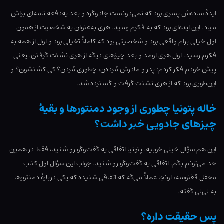
ایدۀ ساده‌ش پسری بود که نمی‌دونست جادوگره و بعد یه‌دفعه نامه‌ای براش
میاد. این ایده‌ای بود که به فکرم رسید. هری به‌عنوان یه شخصیت از همون
اول خیلی برام واقعی بود و شخصیتی بود که کاملاً تخیلی بود و اول از همه به
فکرم رسید. اول هری اومد و بعد چیزهای دیگه از هری نشئت گرفتن. یعنی
پیش خودم فکر کردم: پدر و مادرش مُرده‌ن، چطوری مُردن؟ کی کشتشون؟ و
این‌طوری بود که از هری نشئت گرفت و گسترده شد.
خاله پتونیا چطوری از وجود دمنتورها و بقیۀ
چیزهای جادویی خبر داشت؟
این هم سؤال خیلی خوبیه. پتونیا اتفاقی یه گفت‌وگو رو شنید، فقط در همین
حد می‌تونم بگم. اتفاقی یه گفت‌وگو رو شنید. جواب این سؤال اول کتاب
محفل ققنوسه، اونجا عملاً می‌گه که اتفاقی شنیده که یکی دربارۀ دمنتورها
به لی‌لی گفته.
پس حقیقت داره؟