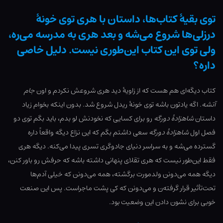
توی بقیۀ کتاب‌ها، داستان با هری توی خونۀ
درزلی‌ها شروع می‌شه و بعد هری به مدرسه می‌ره،
ولی توی این کتاب این‌طوری نیست. دلیل خاصی
داره؟
کتاب دیگه‌ای هم هست که از زاویۀ دید هری شروعش نکردم و اون
جام
آتشه
. اگه یادتون باشه توی خونۀ ریدل شروع شد. بدون اینکه بخوام زیاد
داستان
شاهزادۀ دورگه
رو برای کسایی که نخودنش لو بدم، باید بگم توی دو
فصل اول
شاهزادۀ دورگه
سعی داشتم بگم که این نزاع دیگه واقعاً داره
گسترده می‌شه و به سراسر دنیای جادوگری تسری پیدا می‌کنه. دیگه هری
فقط این‌طور نیست که هری تقلای پنهانی داشته باشه که حرفش رو باور کنن،
دیگه همه می‌دونن ولدمورت برگشته، همه می‌دونن که خیلی آدم‌ها
تحت‌تأثیر قرار گرفته‌ن و می‌دونن که کی پشت ماجراست. پس این صنعت
خوبی برای نشون دادن این وضعیت بود.