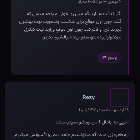
۴ بهمن ۰۰ در ۱۰:۵۲ ب٫ظ
اگر با دقت یه بار دیگه متن رو بخونی متوجه میشی که
گفته چون اون موقع برای شکست ولدمورت بوده بهشون
گیر ندادن. و فکر کنم چون اون موقع وزارت تهت کنترل
مرگخوارا بوده نتونستن زیاد دنبالشون بگردن
پاسخ
Rezy
۱۸ اردیبهشت ۰۰ در ۹:۴۷ ق٫ظ
اخیی چه باحال!! من وردشو نمیدونستم
اره طفره زن منم اگه میتونستم جامدادیم رو افسونش میکردم