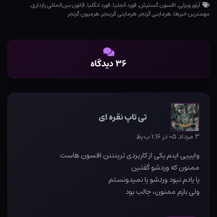
آرتور ویزلی
,
افسون گسترش
,
فورد آنجلیا
,
فورد انگلیا
,
قانون بین‌المللی رازداری
,
مهمترین خبرها
,
هرماینی گرنجر
,
هرماینی گرینجر
,
هرمیون گرنجر
۳۶ دیدگاه
تی تاپ نقره ای
۳ مرداد ۰۵ در ۱:۱۶ ب٫ظ
وایییی اینم یکی از کاربردی ترینننن افسون هاست
ممنون که وردشو گفتین
یا یادم نبود وردشو یا نمیدونستم
ولی بازم ممنون، جالب بود