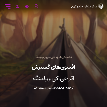
رود
مرکز دنیای جادوگری
ه
تن
صلی
داستان‌های جی.کی.رولینگ
افسون‌های گسترش
اثر جی.کی.رولینگ
ترجمه محمدحسین مدرس‌نیا