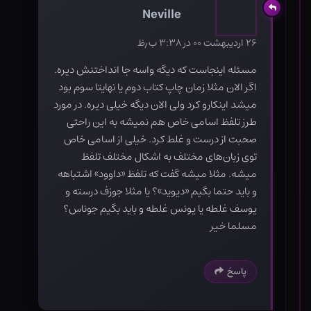
Neville
۲۶ اردیبهشت ۰۰ در ۳:۳۸ ب٫ظ
مسئله اینجاست که دیگه واسه جا انداختنش دیره.
اگر الان مثلا زمان چاپ کتاب دوم یا نهایتا سوم بود
میشد اینکارو کرد ولی الان دیگه خیلی دیره. در مورد
طرز تلفظ اسامی خاص هم نمیشه به این راحتی
صحبت از درست و غلط کرد. خیلی از اسامی خاص
توی زبان‌های مختلف به اشکال مختلف تلفظ
میشه. مثلا میشه گفت که تلفظ «داوود» اشتباهه
و باید حتما بگیم «دیوید»؟ یا مثلا جوزف درسته و
یوسف غلطه یا یونس غلطه و باید بگیم جوناس؟
مسلما خیر
پاسخ