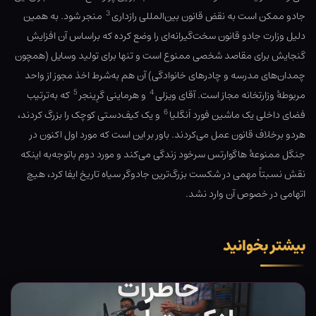
3
جادو ممکن است به نقض قانون بین‌المللی رازداری
منجر شود. به همین
دلیل وزارت جادو قانون سخت‌گیرانه‌ای را وضع کرده که براساس آن افزایش
گنجایش برای مقاصد شخصی ممنوع است و تنها برای تولید وسایل (همچون
چمدان‌های مدرسه و چادرهای خانوادگی) آن هم به‌شرط اخذ مجوز از واحد
5
4
مربوطهٔ وزارتخانه مجاز است. آقای ویزلی
و هرماینی گرِینجر
که به‌ترتیب
6
فضای داخلی یک ماشین فورد اَنگلیا
و یک کیف‌دستی کوچک را بزرگ کردند،
هردو برخلاف قانون عمل می‌کردند. باور بر این است که مورد اول اکنون در
جنگل ممنوعهٔ هاگوارتس سرخود زندگی می‌کند و مورد دوم باتوجه‌به اینکه
نقش نسبتاً مهمی در شکست بزرگ‌ترین جادوگر سیاه تاریخ ایفا کرد، هیچ
اتهامی در خصوص آن وارد نشد.
بیشتر بخوانید