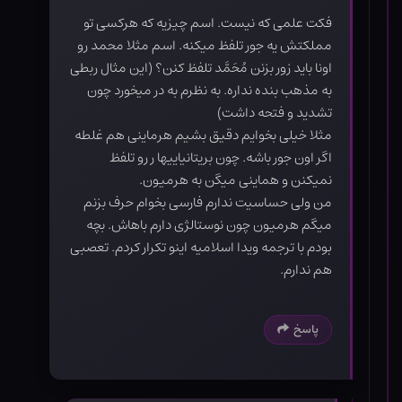
فکت علمی که نیست. اسم چیزیه که هرکسی تو
مملکتش یه جور تلفظ میکنه. اسم مثلا محمد رو
اونا باید زور بزنن مُحَمَّد تلفظ کنن؟ (این مثال ربطی
به مذهب بنده نداره. به نظرم به در میخورد چون
تشدید و فتحه داشت)
مثلا خیلی بخوایم دقیق بشیم هرماینی هم غلطه
اگر اون جور باشه. چون بریتانیاییها ر رو تلفظ
نمیکنن و هماینی میگن به هرمیون.
من ولی حساسیت ندارم فارسی بخوام حرف بزنم
میگم هرمیون چون نوستالژی دارم باهاش. بچه
بودم با ترجمه ویدا اسلامیه اینو تکرار کردم. تعصبی
هم ندارم.
پاسخ