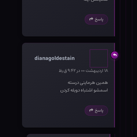
پاسخ
dianagoldestain
۱۸ اردیبهشت ۰۰ در ۹:۴۲ ق٫ظ
همین هرماینی درسته
اسمشو اشتباه دوبله کردن
پاسخ