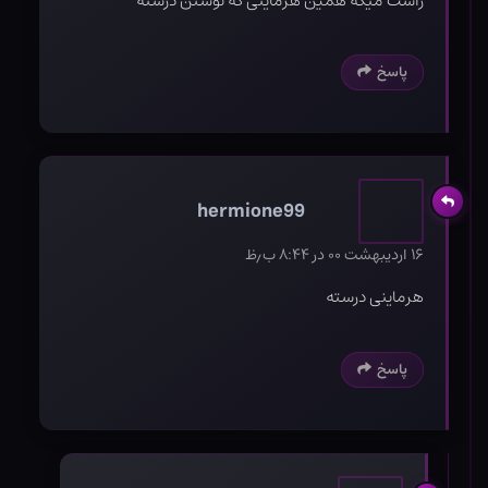
راست میگه همین هرماینی که نوشتن درسته
پاسخ
hermione99
۱۶ اردیبهشت ۰۰ در ۸:۴۴ ب٫ظ
هرماینی درسته
پاسخ