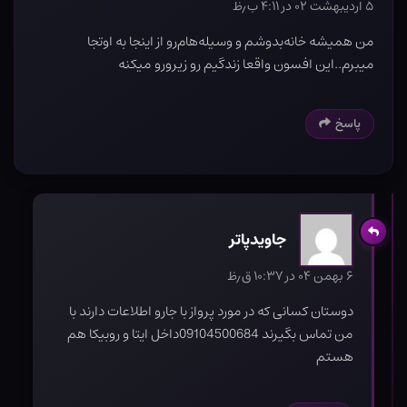
۵ اردیبهشت ۰۲ در ۴:۱۱ ب٫ظ
من همیشه خانه‌بدوشم و وسیله‌هام‌رو از اینجا به اوتجا
میبرم..این افسون واقعا زندگیم رو زیرورو میکنه
پاسخ
جاویدپاتر
۶ بهمن ۰۴ در ۱۰:۳۷ ق٫ظ
دوستان کسانی که در مورد پرواز با جارو اطلاعات دارند با
من تماس بگیرند 09104500684داخل ایتا و روبیکا هم
هستم