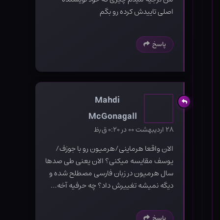
اصلی تاییدش کرده رو بگم
پاسخ
Mahdi
McGonagall
۲۸ اردیبهشت ۰۰ در ۰:۲۰ ق٫ظ
الان واقعا هرماینی/هرمیون رو با جوزف/
یوسف مقایسه میکنی؟ الان یعنی طی صدها
سال هرمیون در زبان فارسی مصطلح شده و
دیگه نمیشه تغییرش داد؟ چه حرفیه آخه…
پاسخ