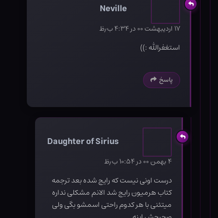
Neville
۱۷ اردیبهشت ۰۰ در ۴:۳۴ ب٫ظ
استغفرالله :))
پاسخ
Daughter of Sirius
۴ بهمن ۰۰ در ۱۰:۵۴ ب٫ظ
درست اونی نیست که رایج شده بعد ترجمه
کتاب هرمیون رایج شد الانم مشکلی نداره
میتئنی با هر کدوم راحتی اسمشو بگی ولی
صحیحش اینه