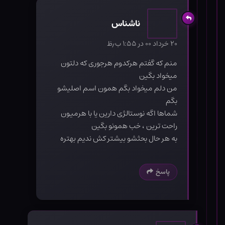
ناشناس
۲۰ خرداد ۰۰ در ۱:۵۵ ب٫ظ
منم که گفتم هرکدوم هرجوری که دلتون
میخواد بگین
من دلم میخواد بگم همون اسم اصلیشو
بگم
شماها اگه نوستالژی دارین یا با هرمیون
راحت ترین ، خب همونو بگین
به هر حال بحثشو بیشتر کش ندیم بهتره
پاسخ