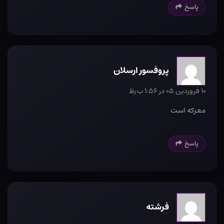
پاسخ
پروفسور ارسلان
۱۰ فروردین ۰۵ در ۱:۵۶ ب٫ظ
معرکه است
پاسخ
فرشته