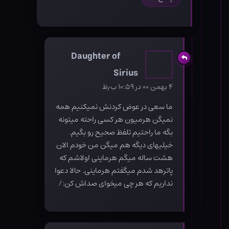
Daughter of
Sirius
۴ بهمن ۰۰ در ۱۰:۵۹ ب٫ظ
ما سعی در عوض کردنش نمیکنیم همه
نمیگن هرمیون هر کسی راحته میتونه
بگه ما راحتیم تلفظ صحیح رو بگیم.
خیلیهای دیگه هم میگن من خودم الان
هشت ساله میگم هرماینی اولاشم که
پاترهد شدم میگفتم هرماینی. حالا دعوا
نداریم که هر چی میخوای صداش کن:/