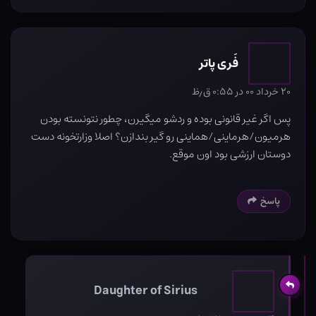
فَری پاتر
۲۰ خرداد ۰۰ در ۰:۵۵ ق٫ظ
پس اگر غیر قانونی بوده و ردشو میگیرن، چطور نتونسته بودن
هرمیون/هرماینی/هماینی رو گیر بندازن؟ اصلا وزارتخونه دست
دوستان ارزشی بود اون موقع.
پاسخ
Daughter of Sirius