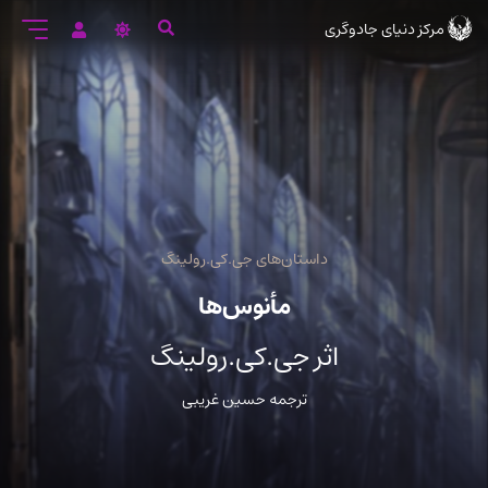
رود
مرکز دنیای جادوگری
ه
تن
صلی
داستان‌های جی.کی.رولینگ
مأنوس‏‌ها
اثر جی.کی.رولینگ
ترجمه حسین غریبی