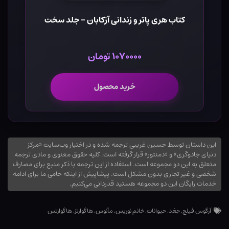
کتاب هری پاتر و زندانی آزکابان - جلد سخت
۱۰۷۰۰۰۰ تومان
خرید محصول
این داستان توسط حسین غریبی ترجمه شده و در اختیار وب‌سایت «مرکز
دنیای جادوگری» و «دمنتور» قرار گرفته است. کلیه حقوق معنوی و مادی ترجمه
متعلق به این دو مجموعه است. استفاده از این ترجمه با ذکر منبع برای مصارف
شخصی و غیر تجاری بدون مشکل است. پیشاپیش از اینکه حامی ما برای ادامه
خدمات رایگان این دو مجموعه هستید قدردانی می‌کنیم.
آرگوس فیلچ
,
جغد
,
حیوانات
,
خانم نوریس
,
مأنوس
,
هاگوارتز
,
هاگوارتس