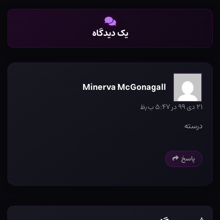
یک دیدگاه
Minerva McGonagall
۲۱ دی ۹۹ در ۵:۴۷ ب٫ظ
درسته
پاسخ