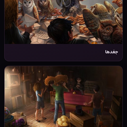
جغدها