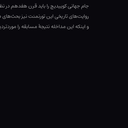
جام جهانی کوییدیچ را باید قرن هفدهم در نظر
روایت‌های تاریخی این تورنمنت‌ نیز بحث‌های
و اینکه این مداخله نتیجهٔ مسابقه را موردتردید ق
کمیتهٔ کوییدیچ وظیفهٔ ناخوشایندِ قانون‌گذاریِ
جادو در داخل و یا خارج از زمینِ مسابقه به ن
4
نقش شگون‌نمای
تیم، مربی یا فنجان‌گرم‌ک
باشد یا نه، منجر به محرومیت مادام‌العمر ا
جام جهانی کوییدیچ عامل مشاجرات تندوتیزی اس
است و در عین حال که هیجان‌انگیزترین رویدا
قانون رازداری