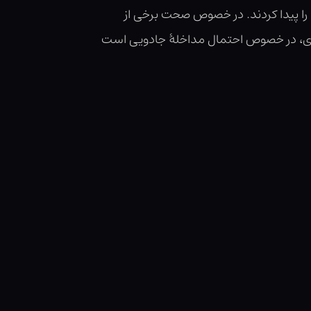
 را پیدا کردند. در خصوص صحت برخی از
ازی، در خصوص احتمال مداخلهٔ جادویی است
کتاب قوانین و مقرراتِ مربوط به استفاده از
 اژدها به ورزشگاه به هر منظور از جمله در
نظر از اینکه خود او چنین درخواستی کرده
 غالباً بستری برای ناآرامی‌ها و اعتراضات
رکننده یک کابوس است.