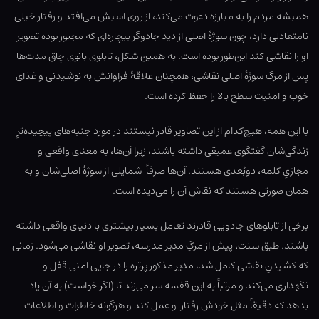
همیشه مردم را به مبارزه دعوت می‌کند، از روی اسبش می‌افتد و رفتار خیلی
نامتعادلی دارد، چون سوژهٔ اصلی از دید جادوگر بیچاره‌ای که مجبور بوده تصویر
او را نقاشی کند این‌طور بوده است. به همین شکل، تابلوی بانوی چاق مدت‌ها
پس از مرگ سوژهٔ اصلی نقاشی، همچنان علاقهٔ فراوانش به نوشیدنی و غذای
خوب و امنیت سطح بالا را حفظ کرده است.
با این همه، هیچ‌کدام از این تصاویر قادر نیستند در مورد جنبه‌های پیچیده‌ترِ
زندگی‌شان گفتگوی عمیقی داشته باشند، زیرا آن‌ها، به معنای واقعی و
مجازیِ کلمه، دوبُعدی هستند. آن‌ها صرفاً شمایلی از سوژهٔ اصلی‌شان و به
همان صورتی هستند که نقاش آن را می‌دیده است.
برخی از تابلوهای جادویی قادرند تعامل بسیار بیشتری با دنیای واقعی داشته
باشند. طبق سنت، پیش از مرگِ مدیر مدرسه، تصویر او نقاشی می‌شود. زمانی
که کشیدنِ نقاشی کامل شد، مدیر مذکور پرتره را در جایی امنی قفل و
نگهداری می‌کند و مرتباً به این قفسه سر می‌زند تا (اگر خواست) به آن یاد
بدهد که دقیقاً مثل خودش رفتار و عمل کند و هرگونه خاطرات و اطلاعات