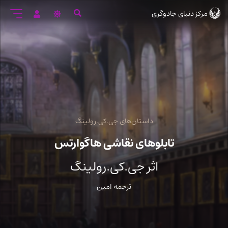
رود
مرکز دنیای جادوگری
ه
تن
صلی
داستان‌های جی.کی.رولینگ
تابلوهای نقاشی هاگوارتس
اثر جی.کی.رولینگ
ترجمه امین