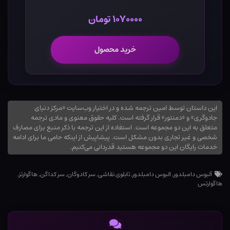
۱۰۷۰۰۰۰ تومان
خرید محصول
این داستان توسط امین ترجمه شده و در اختیار وب‌سایت «مرکز دنیای
جادوگری» و «دمنتور» قرار گرفته است. کلیه حقوق معنوی و مادی ترجمه
متعلق به این دو مجموعه است. استفاده از این ترجمه با ذکر منبع برای مصارف
شخصی و غیر تجاری بدون مشکل است. پیشاپیش از اینکه حامی ما برای ادامه
خدمات رایگان این دو مجموعه هستید قدردانی می‌کنیم.
آلبوس دامبلدور
,
البوس دامبلدور
,
تابلوی نقاشی
,
سر کادوگان
,
سر کداگن
,
هاگوارتز
,
هاگوارتس