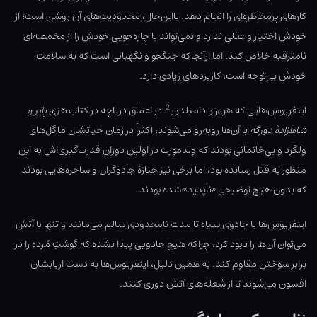
کارهای پرمخاطره‌ای را انجام دهد. بااین‌حال، محدودیت‌های آن روشن است؛ از
خودش اختیار و عقلی ندارد و نمی‌تواند با چاره‌جویی خودش را از مخمصه‌ای
نامترقبه خلاص کند. اما ازآنجاکه جنگجو و نگهبانی است که به سلامت
خودش بی‌توجه است، کاربردهای زیادی دارد.
2
اینفریوس‌هایی که هری و دامبلدور
در اعماق دریاچه در کتاب
هری پاتر و
شاهزادهٔ دورگه
با آن‌ها روبه‌رو می‌شوند، اکثراً در زمان حیاتشان ماگل‌های
ولگرد و بی‌خانمانی بودند که ولدمورت در اولین دوران قدرت‌گیری‌اش به این
منظور به قتل رسانده بود، اما برخی نیز جنازهٔ جادوگران و ساحره‌هایی بودند
که بدون هیچ توضیحی «ناپدید» شده بودند.
اینفریوس‌ها با جادوی سیاه تا مدت نامحدودی سالم می‌مانند و تنها با آتش
می‌توان آن‌ها را نابود کرد، چراکه هیچ جادویی پیدا نشده که گوشتِ مُرده را در
برابر سوختن مقاوم کند. به همین دلیل، اینفریوس‌ها به دست اربابشان
افسون می‌شوند تا از شعله‌های آتش دوری کنند.