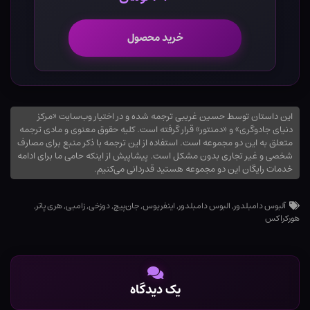
خرید محصول
این داستان توسط حسین غریبی ترجمه شده و در اختیار وب‌سایت «مرکز
دنیای جادوگری» و «دمنتور» قرار گرفته است. کلیه حقوق معنوی و مادی ترجمه
متعلق به این دو مجموعه است. استفاده از این ترجمه با ذکر منبع برای مصارف
شخصی و غیر تجاری بدون مشکل است. پیشاپیش از اینکه حامی ما برای ادامه
خدمات رایگان این دو مجموعه هستید قدردانی می‌کنیم.
آلبوس دامبلدور
,
البوس دامبلدور
,
اینفریوس
,
جان‌پیچ
,
دوزخی
,
زامبی
,
هری پاتر
,
هورکراکس
یک دیدگاه