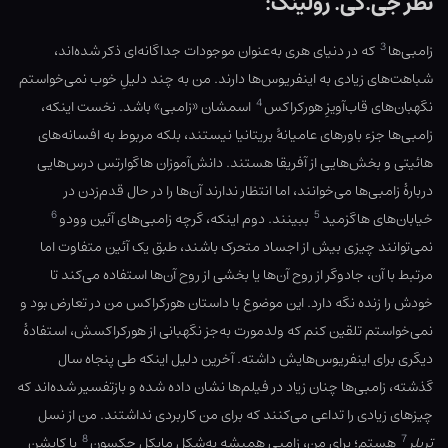
نظر جی.کی. رولینگ:
3
زامبی‌ها
که در دنیای هری به‌عنوان موجودات جداگانه‌ای ذکر شده‌اند،
شباهت‌های زیادی به اینفریوس‌ها دارند. من به چند دلیلِ خوب نمی‌خواستم
4
نگهبان‌های قاب‌آویزِ هورکراکس
اسمشان «زامبی» باشد. نخست اینکه،
زامبی‌ها جزء باورهای عامیانهٔ بریتانیا نیستند، بلکه مربوط به افسانه‌های
هائیتی و بخش‌هایی از آفریقا هستند. دانش‌آموزان هاگوارتس درس‌هایی
دربارهٔ زامبی‌ها می‌خوانند، اما انتظار ندارند آن‌ها را در حال قدم‌زدن در
6
5
خیابان‌های هاگزمید
ببینند. دوم اینکه، گرچه زامبی‌های آئین وودو
نمی‌توانند چیزی بیش از اجساد متحرک باشند، طبق یک آئین متفاوت اما
مرتبط با آن، جادوگر از روح آن‌ها یا بخشی از روح آن‌ها استفاده می‌کند تا
خودش را زنده نگه دارد. این موضوع با داستان هورکراکس من در تعارض بود و
نمی‌خواستم تلقین کنم که ولدمورت به‌جز نگهبانی از هورکراکسش، استفادهٔ
دیگری برای اینفریوس‌هایش داشته. آخرین دلیل اینکه طی پنجاه سال
گذشته، زامبی‌ها چنان زیاد در فیلم‌ها نشان داده شده و بازتفسیر شده‌اند که
چیزهای زیادی را تداعی می‌کنند که برای من کاربردی نداشتند. من از نسل
8
7
تریلر
هستم؛ برای من، زامبی همیشه به‌شکل مایکل جکسون
با کاپشن