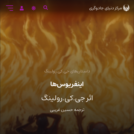
رود
مرکز دنیای جادوگری
ه
تن
صلی
داستان‌های جی.کی.رولینگ
اینفریوس‌ها
اثر جی.کی.رولینگ
ترجمه حسین غریبی