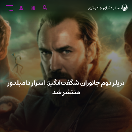
رود
مرکز دنیای جادوگری
ه
تن
صلی
تریلر دوم جانوران شگفت‌انگیز: اسرار دامبلدور
منتشر شد