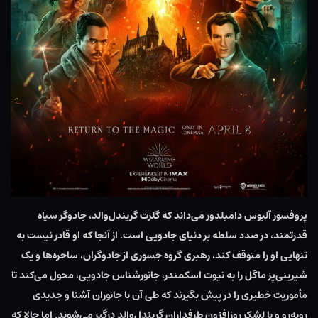
پروفسور آلبوس دامبلدور می‌داند که گلرت گریندل‌والد، جادوگر سیاه
قدرتمند، در صدد سلطه بر دنیای جادویی است. از آنجا که او قادر نیست به
تنهایی او را متوقف کند، رهبری گروه جسوری از جادوگران، ساحره‌ها و یک
شیرینی‌پز ماگل را به نیوت اسکمندر، جانورشناس جادویی، محول می‌کند تا
مأموریت خطیری را در پیش بگیرند که طی آن با جانوران آشنا و جدیدی
روبه‌رو و با لشکر روزافزون طرفداران گریندل‌والد درگیر می‌شوند. اما حالا که