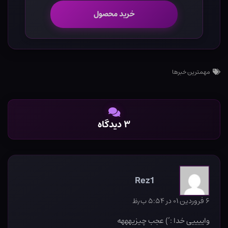
خرید محصول
مهمترین خبرها
۳ دیدگاه
Rez1
۶ فروردین ۰۱ در ۵:۵۴ ب٫ظ
واییییی خدا :’) عجب چیزیهههه