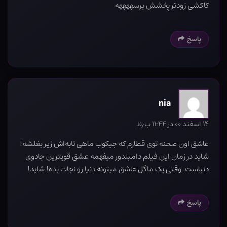
کاکشی زودتر پخشش برسههههه
پاسخ
nia
۱۴ اسفند ۰۰ در ۱۱:۴۴ ب٫ظ
عاشق اون صحنه توی قطارم که جیکوب ماهی تابه‌اش زیر بغلشه!
شاید در زمان این فیلم دامبلدور میفهمه عشق قویترین جادوی
دنیاست. وقتی یک ماگل عاشق میتونه دنیا رو نجات بده! شاید!
پاسخ