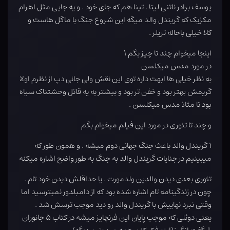
یوسف برادر ناتنی لیتا . تینا هم که جای خود . و یه جایی مثل اهرام
مکزیک که گریندل والد میگه این شروع جنگ با ماگل هاست و
کلا خیلی باحاله تریلر .
اینجا میخوام چند تا چیز بگم ۱
در مورد مدس میکلسن
به نظر خیلی ها ابهت داره توی این نقش ولی جانی دپ از نظرم اولا
گریمش بهتر بود و خفن تر بود و بیشتر به یه قاتل وحشتناک سیاه
بود تا مثلا مدس میکلسن .
و چند تا تئوری در مورد این فیلم میخوام بگم
۱ گریندل والد باعث جنگ جهانی دوم میشه . و همون طور که
میبینیم در جنایات گریندل والد به جنگ به طور واضح اشاره میکنه
تئوری بعدی دیدن والدین ولدمورت . یا حداقلش دیدن خود تام .
چون در زندگینامه تام اشاره شده بود که از دامبلدور نمیترسید اما
وقتی نبرد نهاییش با گریندل والد رو دید موجب ترسش شد .
یعنی دوئلی که موجب پایان این فرنچایز میشه در کتاب ۵ جانوران