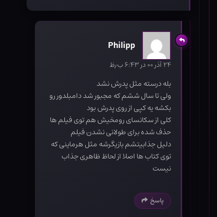
Philipp
۲۴ آذر ۰۰ در ۶:۴۳ ب٫ظ
بله درسته مثل پدرش نشد
ولی تا سال ششم که مجبور شد دامبلدور رو
بکشه یه کپی از روی پدرش بود
کلی از سکانسای رومخیش هم توی فیلم ها
حذف شده برای طولانی نشدن فیلم
دلیل جذابیتشم بازیگرشه مثل هرماینی که
توی کتاب ها اصلا از لحاظ ظاهری جذاب
نیست
پاسخ