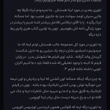
شگفت انگیز(اینو فکر کنم همه میدونیم دیگه)
تئوری بعدی در مورد لیتا هستش . ما نمیدونم لیتا دقیقا چه
بلایی سرش اومد سوخت مرد یه جادوی عجیب بود اما ممکنه
لیتا برگرده . یا با اقای نیکلاس فلامل بیشتر اشنا شیم یا بیشتر در
مورد زندگی نامه اش بفهمیم . چون به اولین کتاب هری پاترم ربط
داره دیگه
یه تئوری در مورد کل مجموعه جالب هستش اونم اینه که ما
میدونیم دامبلدور نشان درجه یک مرلین رو به دلیل شکست
گریندل والد گرفته . شاید توی فیلم ها نشونش بدن . در پایان
فیلم ۵ البته با وجود تعلیقی که شده فعلا باید دعا کنیم اکران
خوبی داشته باشه فیلم ۳.
یه چیز دیگه اینکه ممکنه اون کشتی که لیتا و برادرش و اون نیمه
جن خونگیه توش بودن کشتی تایتانیک بوده باشه . چون در فیلم
تایتانیک یه قایق میاد و ادما رو میبره مثل خاطرات لیتا و جک می
افته تو اب و یخ میزنه درست مثل برادر لیتا کوروِس .
یه تئوری دیگه اینه که فاوکس همون کریدنس اورلیوس کوروس