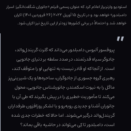
استودیو وارنربراز اعلام کرد که عنوان رسمی فیلم «جانوران شگفت‌انگیز: اسرار
دامبلدور» خواهد بود و در تاریخ ۱۵ آوریل ۲۰۲۲ (۲۶ فروردین ۱۴۰۱) اکران
خواهد شد و احتمالاً در برخی کشورها زودتر از این تاریخ نیز اکران شود.
پروفسور آلبوس دامبلدور می‌داند که گلرت گریندل‌والد،
جادوگر سیاه قدرتمند، در صدد سلطه بر دنیای جادویی
است. از آنجا که او قادر نیست به تنهایی او را متوقف کند،
رهبری گروه جسوری از جادوگران، ساحره‌ها و یک شیرینی‌پز
ماگل را به نیوت اسکمندر، جانورشناس جادویی، محول
می‌کند تا مأموریت خطیری را در پیش بگیرند که طی آن با
جانوران آشنا و جدیدی روبه‌رو و با لشکر روزافزون طرفداران
گریندل‌والد درگیر می‌شوند. اما حالا که خطرات جدی شده
است، دامبلدور تا کِی می‌تواند در حاشیه باقی بماند؟