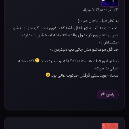
۲۳ آذر ۰۰ در ۷:۲۱ ب٫ظ
به نظر خیلی باحال میاد:)
امیدوارم به اندازه ای باحال باشه که داغون بودن گریندل والدشو
جبران کنه چون گریندول والده افتضاحه اصلا شرارت نداره تو
چشماش :/
حداقل موهاشو مثل جانی دپ میکردن :/
تینا تو این فیلم هست دیگه؟ آخه تو تریلره نبود
اگه نباشه
خیلی بد میشه
صحنه چوبدستی گرفتن جیکوب عالی بود
پاسخ