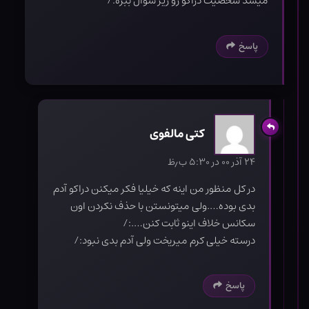
میشد شخصیت دراکو رو زیر سوال ببره:/
پاسخ
کتی مالفوی
۲۴ آذر ۰۰ در ۵:۳۰ ب٫ظ
در کل منظور من اینه که خیلیا فکر میکنن دراکو آدم
بدی بوده….ولی میتونستن با حذف نکردن اون
سکانس خلاف اینو ثابت کنن….:/
درسته خیلی کرم میریخت ولی آدم بدی نبود:/
پاسخ