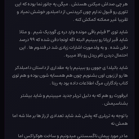
هر چی صداش میکنن هستش . میگن یه جانور نما بوده که این
تئوری رو قبول ندارم چون کریدنس از دامبلدور خوشش نمیاد و
تقریبا غیر ممکنه کمکش کنه .
شاید توی ۳ فیلم باقی مونده وارد دره ی گوردیک شیم . و مثلا
شاید قبر اریانا رو ببینیم البته اگه اونجا دفن شده که ۹۹ درصد
دفن شده . و به ولدمورت اشارات زیادی شد در فندوم ها . این
احتمال دیدن تام ریدل رو بالا میبره .
شاید باتیلدا ی جوون رو ببینیم یا یه مقداری از داستان دامبلدکر
ها رو از زبون اون بشنویم چون هم همسایه شون بوده و هم توی
کتاب یادگاران مرگ اطلاعات داده بود به ریتا .
ابرفورث رو هم که به دلیل تریلر جدید میبینیم و شاید بیشتر
بشناسیمش .
با توجه به تریلری که پخش شد شاید تعدادی از راز ها بر ملا شه اما
همش نه
ما در مورد پیمان ناگسستنی میدونیم و ساخت هوکراکس اما