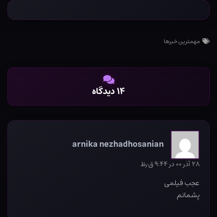
مهمترین خبرها
۱۴ دیدگاه
arnika nezhadhosanian
۲۸ آذر ۰۰ در ۹:۴۴ ق٫ظ
عجب فیلمی
پشمانم