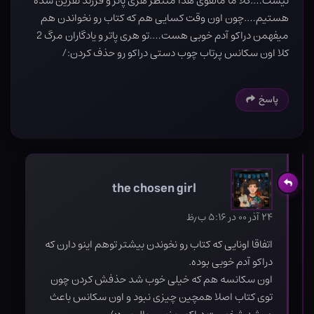
نیست….کلا ما مالفوی هدا منتظر هری پاتر و فرزند نفرین شده
هستیم….چون اون وقت کسایی هم که کتاب رو نخواندن هم
میفهمن دراکو آدم خوبی هست….تو هری پاتر و یادگاران مرگ 2
کلا اون سکانس پرتاب چوب دستی دراکو رو حذف کردن:/
پاسخ
the chosen girl
۲۴ آذر ۰۰ در ۵:۱۶ ب٫ظ
اتفاقا اونایی که کتاب رو نخوندن بیشتر توهم اینو دارن که
دراکو آدم خوبی بوده.
اون سکانسه هم که خیلی خوب شد حذفش کردن چون
توی کتاب اصلا همچین چیزی نبود و اون سکانس باعث