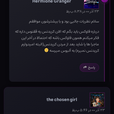
Hermione Granger
۲۳ آذر ۰۰ در ۸:۳۸ ب٫ظ
سلام نظریات جالبی بود و با بیشترشون موافقم
درباره فاوکس باید بگم که الان کریدنس یه ققنوس داره که
فکر میکنم همون فاوکس باشه که احتمالا در آخر این
ماجرا ها یا شاید بعد از مردن کریدنس(البته امیدوارم
کریدنس نمیره) به آلبوس میرسه
پاسخ
the chosen girl
۲۳ آذر ۰۰ در ۵:۴۶ ب٫ظ