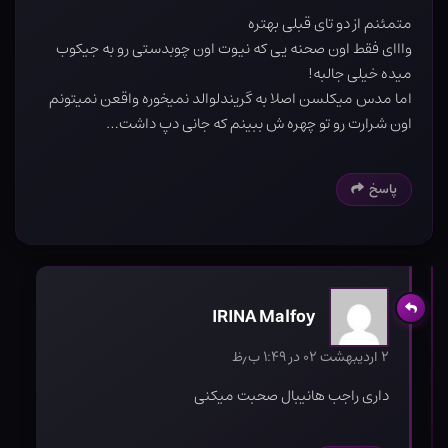
متمئنم از دو تای قبلی بهتره
وااای فقط اون صحنه یی که نیوت اون چوبدستی رو به جیکوب
میده خیلی جالبه!
اما مدس میکلسن اصلا به گریندلوالد نمیخوره واقعن نمیتونم
اون شرارت رو تو چهره ش ببینم که جانی دپ داشت…
پاسخ
IRINA Malfoy
۲ اردیبهشت ۰۲ در ۱:۴۹ ب٫ظ
داری راجب هانیبال صحبت میکنی