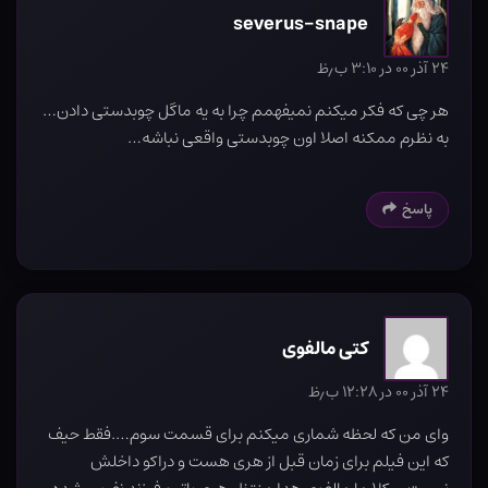
severus-snape
۲۴ آذر ۰۰ در ۳:۱۰ ب٫ظ
هر چی که فکر میکنم نمیفهمم چرا به یه ماگل چوبدستی دادن…
به نظرم ممکنه اصلا اون چوبدستی واقعی نباشه…
پاسخ
کتی مالفوی
۲۴ آذر ۰۰ در ۱۲:۲۸ ب٫ظ
وای من که لحظه شماری میکنم برای قسمت سوم….فقط حیف
که این فیلم برای زمان قبل از هری هست و دراکو داخلش