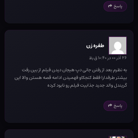
پاسخ
طفره زن
۲۶ آذر ۰۰ در ۱۰:۴۰ ق٫ظ
به نظرم بعد از رفتن جانی دپ هیجان دیدن فیلم از بین رفت
بیشتر طرفدارا فقط کنجکاو فهمیدن ادامه قصه هستن والا این
گریندل والد جدید جذابیت فیلم رو نابود کرده
پاسخ