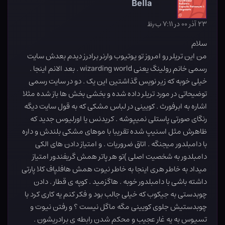
Bella
۲۳ آذر ۰۰ در ۷:۱۱ ب٫ظ
سلام
من این تریلر رو امروز تو یوتیوب وارنر برادرز دیدم بعدش سایت
رسمی خانم رولینگ یعنی wizarding world . بعد الانم اینجا .
خیلی خوبه که زیر نویس گذاشتین این یک . دو در سایت رسمی
توضیحاتی در مورد تریلر داده شده و بخشی بخش ها باز شده مثلا
اشاره به ابرفورث . کویینی در لباس مشکی که به قول سایت دیگه
رنگای صورتی پاستلی نمیپوشه . کریدنس یا اورلیوس جدید که
ظاهرش مثل اسنیپ شده تقریبا با موهای مشکی بلندش و داره
با دامبلدور میجنگه . اتاق ضروریات . و امتیاز دادن های الکی
دامبلدور به شخصیت اصلی )تو هر پاتر همش گریفندور امتیاز
میداد به خاطر هری اینجا به خاطر نیوت همش هافلپاف کلا پارتی
داشته باشی با دامبلدور خوبه . هاگزمید . کوپه ی قطار . دادن
چوبدستی به جیکوب که خیلی جالب بود و فکر کنم یه کاری کرد با
چوبدستیش جلوی کویینی مگه ماگل نیست ؟ و رفتن نیوت و
تسیوس به یه غار عجیب و محکم شدن رابطه ی برادریشون .