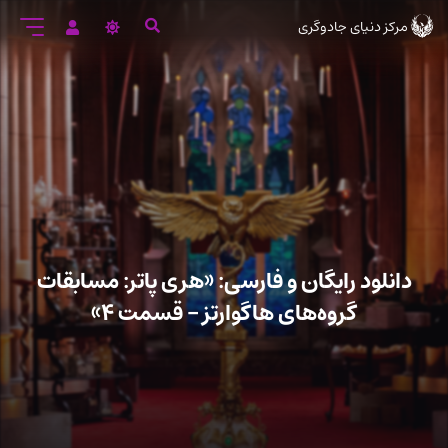
رود
مرکز دنیای جادوگری
ه
تن
صلی
دانلود رایگان و فارسی: «هری پاتر: مسابقات
گروه‌های هاگوارتز – قسمت ۴»