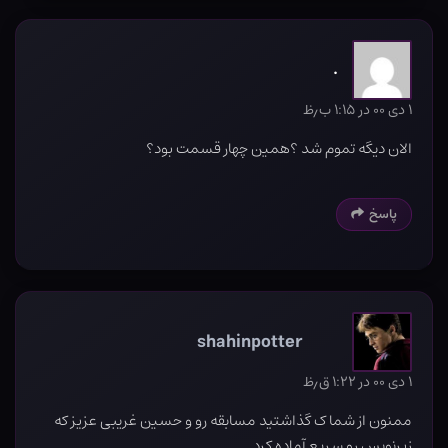
.
۱ دی ۰۰ در ۱:۱۵ ب٫ظ
الان دیگه تموم شد ؟همین چهار قسمت بود؟
پاسخ
shahinpotter
۱ دی ۰۰ در ۱:۲۲ ق٫ظ
ممنون از شما ک گذاشتید مسابقه رو و حسین غریبی عزیز که
زیرنویس رو سریع آماده کرد