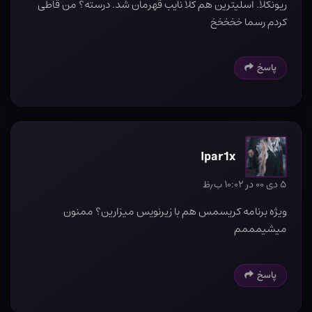
ریونکلا. اسلیترین هم کلا نایب قهرمان شد. درسته؟ من قاطی
کردم رسما خخخخخ
پاسخ
Ipar1x
۵ دی ۰۰ در ۱۰:۰۲ ب٫ظ
ویژه برنامه کریسمس هم با زیرنویس میزارین؟ ممنون
میشیمممم
پاسخ