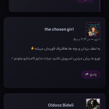
the chosen girl
۱ دی ۰۰ در ۷:۱۲ ب٫ظ
به لطف یزدان و بچه ها هافلپاف قهرمان میشه
تورو به ریش مرلین اسپویل نکنید.جرات ندارم کامنتارو بخونم:/
پاسخ
Oldooz Bideli