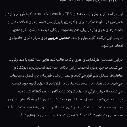
با دیگر گروه‌ها پیروز شوند، تقدیم می‌شود.
این برنامه تلویزیونی از شبکه‌های TBS و Cartoon Network پخش می‌شود و
هم‌زمان در سایت مرکز دنیای جادوگری با زیرنویس فارسی برای علاقمندان و
طرفدارهای هری پاتر در ایران هم به‌صورت رایگان عرضه می‌شود. ترجمه‌ی
فارسی این برنامه تلویزیونی توسط
حسین غریبی
برای مرکز دنیای جادوگری
انجام می‌شود.
در این مسابقه طرفدارهای هری پاتر در قالب تیم‌هایی سه نفره با هم رقابت
می‌کنند. در چهارمین قسمت از این برنامه سه تیم اسلیترین، ریونکلا و
هافلپاف مقابل هم قرار می‌گیرد و بعد از برنده قهرمان این فصل مسابقات
می‌شود. برنده‌های این مسابقه علاوه بر افتخاری که برای گروه خود کسب
می‌کنند، از جوایز بزرگی که برای شرکت‌کنندگان در نظر گرفته شده هم
بهره‌مند می‌شوند. جوایزی مانند بن خرید هزار دلاری از فروشگاه هری پاتر در
نیویورک، بلیت‌های نمایش تئاتر
هری پاتر و فرزند نفرین شده
، بلیت‌های فیلم
سینمایی
جانوران شگفت‌انگیز: اسرار دامبلدور
و خیلی چیزهای دیگر.