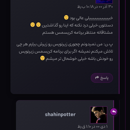
۳۰ آذر ۰۰ در ۱۰:۱۸ ب٫ظ
خییییییییییییلی عالی بود
دستتون خیلی درد نکنه که اینا رو گذاشتین
مشتاقانه منتظر برنامه کریسمس هستم
پ.ن: من نمیدونم چجوری زیرنویس رو زیرش بیارم هر چی
تلاش میکنم نمیشه اگر برای برنامه کریسمس زیرنویس
رو خودش باشه خیلی خوشحال تر میشم
پاسخ
shahinpotter
۱ دی ۰۰ در ۱:۱۰ ق٫ظ