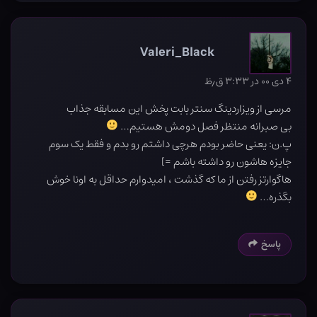
Valeri_Black
۴ دی ۰۰ در ۳:۳۳ ق٫ظ
مرسی از ویزاردینگ سنتر بابت پخش این مسابقه جذاب
بی صبرانه منتظر فصل دومش هستیم…
پ.ن: یعنی حاضر بودم هرچی داشتم رو بدم و فقط یک سوم
جایزه هاشون رو داشته باشم =]
هاگوارتز رفتن از ما که گذشت ، امیدوارم حداقل به اونا خوش
بگذره…
پاسخ