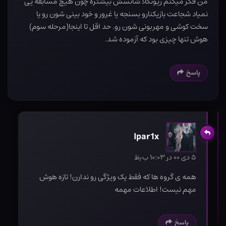
من فکر میکنم ریونکلا شانسش بیشتره چون هیچ مسابقه یی
نمیاد شجاعت بازیکنارو بسنجه یا غرور و خود بینی شون رو یا
سخت کوشی و مهربونی شون رو. حد اقل تا اینجا(مرحله سوم)
هوش تنها چیزی بود که آزموده شد.
پاسخ
Ipar1x
۵ دی ۰۰ در ۱۰:۰۳ ب٫ظ
همه ی گروه ها که فقط یک ویژگی رو ندارن! تازه هوش
مهم نیست! اطلاعات مهمه
پاسخ