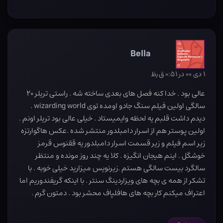
Bella
۱ دی ۰۰ در ۰:۵۱ ق٫ظ
عالی بود . خدا کنه فصل های بعدی ساخته شه . راستی تریلر ۲۰
سالگی اولین فیلم سنگ جادو اومده توی wizarding world .
دیدم داشت قلبم یه لحظه وایمیستاد . خیلی عالی بود تریلر اونم .
اولین پوستر هم از اسرار دامبلدور منتشر شده .عکس هاگوارتزه
زیر اسم فیلم و زیر قسمت اسرار دامبلدور یه ققنوس قرمز
خوشگل . اینم هیجان انگیزه . کلا یه چند روز مونده و منتظر
سالگرد بیست سالگی هستم .زیرنویس میزارید خیلی خوبه . با
تشکر از همه ی بچه های ویزاردینگ سنتر . با اینکه گریفندوریم اما
اعتراف میکنم کار بچه های هافلپاف محشر بود . دمتون گرم .