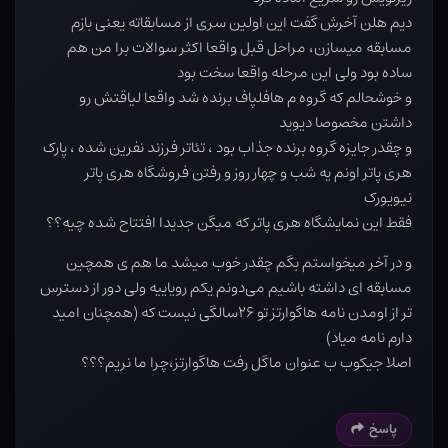
دیم هلن آخرش گفت این اولین سری از مسابقاته یعنی بازم
مسابقه میسازن، مراحل قبل واقعا اکثر سوالات برا من هم
ساده بود ولی این مرحله واقعا سخت بود
و خوشحالم که گروه م هافلپاف برنده شد واقعا لیاقتش رو
داشتن مخصوصا دیوید
و چقدر جایزه گروه برنده جذاب بود ، تئاتر فرزند نفرین شده ، پارک
هری پاتر اونم یه شب و چهار روز و رفتن فروشگاه هری پاتر
نیویورک
فقط این نمایشگاه هری پاتر که میگن جدیدا افتتاح شده چیه؟؟
و در آخر میخواستم بگم چقدر خوب میشد ما هم ی همچین
مسابقه ای داشته باشیم می‌دونم یکم رویاییه ولی دور از دسترس
تر از اومدن نامه هاگوارتز تو‌ ۲۶سالگی نیست که (همچنان امید
دارم نامه میاد)
اصلا جیکوب ب عنوان ماگل رفت هاگوارتز،چرا ما نریم؟؟؟
پاسخ