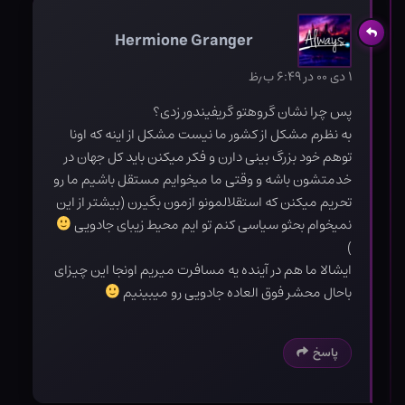
Hermione Granger
۱ دی ۰۰ در ۶:۴۹ ب٫ظ
پس چرا نشان گروهتو گریفیندور زدی؟
به نظرم مشکل از کشور ما نیست مشکل از اینه که اونا
توهم خود بزرگ بینی دارن و فکر میکنن باید کل جهان در
خدمتشون باشه و وقتی ما میخوایم مستقل باشیم ما رو
تحریم میکنن که استقلالمونو ازمون بگیرن (بیشتر از این
نمیخوام بحثو سیاسی کنم تو ایم محیط زیبای جادویی
)
ایشالا ما هم در آینده یه مسافرت میریم اونجا این چیزای
باحال محشر فوق العاده جادویی رو میبینیم
پاسخ