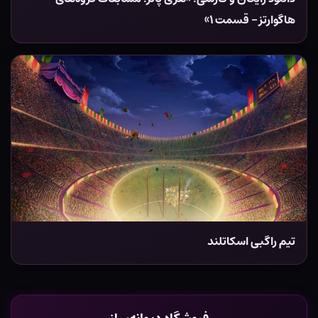
هاگوارتز – قسمت ۱»
تیم راگبی اسکاتلند