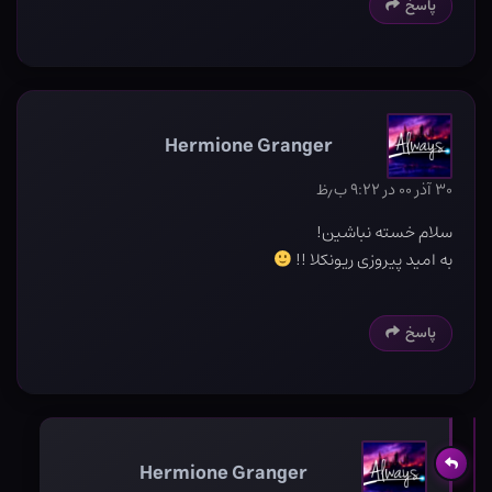
پاسخ
Hermione Granger
۳۰ آذر ۰۰ در ۹:۲۲ ب٫ظ
سلام خسته نباشین!
به امید پیروزی ریونکلا !!
پاسخ
Hermione Granger