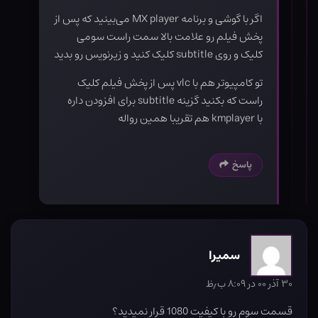
اگر با گوشی و برنامه MX player می‌بینید که پس از
پخش فیلم رو علامت بالا سمت راست سومی
کلیک و روی subtitle کلیک کنید و زیرنویس رو بدید
تو کامپیوتر هم با vlc پس از پخش فیلم کلیک
راست که بکنید گزینه subtitle برای افزودن داره
با kmplayer هم تقریبا همین رواله
پاسخ
سمیرا
۳۰ آذر ۰۰ در ۸:۰۹ ب٫ظ
قسمت سوم رو با کیفیت 1080 قرار نمیدید؟