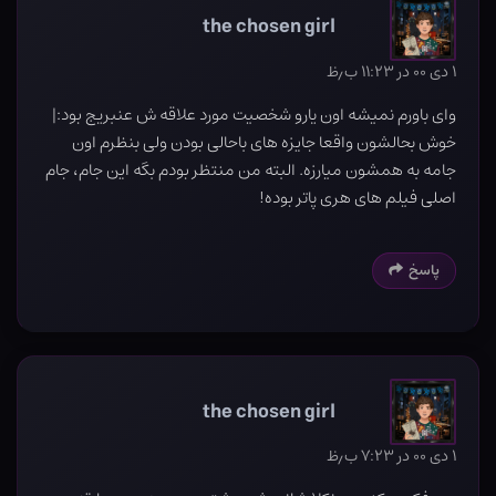
the chosen girl
۱ دی ۰۰ در ۱۱:۲۳ ب٫ظ
وای باورم نمیشه اون یارو شخصیت مورد علاقه ش عنبریج بود:|
خوش بحالشون واقعا جایزه های باحالی بودن ولی بنظرم اون
جامه به همشون میارزه. البته من منتظر بودم بگه این جام، جام
اصلی فیلم های هری پاتر بوده!
پاسخ
the chosen girl
۱ دی ۰۰ در ۷:۲۳ ب٫ظ