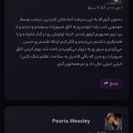
۱ دی ۰۰ در ۶:۵۶ ب٫ظ
دمتون گرم که به این سرعت آماده‌اش کدردین. دیشب وسط
مهمونی شب یلدا خودم رو به اتاق ضروریات رسوندم و دیدم و از
برد تیم محبوبم کیفور شدم. البته اوایلش رو در کنار خانواده و با
هندزفری داشتم می‌دیدم و فکر کنم اینکه نفسم رو حبس
می‌کردم و سرم رو به دیوار می‌کوبیدم باعث شد بهم آدرس اتاق
ضروریات رو بدن که باقی فامیل به سلامت عقلم شک نکنن!
خیلی خیلی حال داد و دم همه‌تون گرم.
پاسخ
Pouria.Weasley