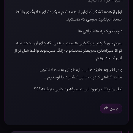
۱ دی ۰۰ در ۴:۴۲ ب٫ظ
اول از همه تشکر فراوان از همه تیم مرکز دنیای جادوگری واقعا
خسته نباشید مرسی که هستید.
دوم تبریک به هافلپافی ها
سوم من خودم ریونکلایی هستم ، یعنی اگه جای اون دختره یه
کوالا میزاشتن سریعتر دستشو به زنگ میرسوند واقعا شل تر از
این ندیده بودم.
و در اخر چه جایزه هایی داره خوش به سعادتشون.
ما چه گناهی کردیم تو این کشور دنیا اومدیم …
نظر رولینگ درمورد این مسابقه رو جایی ننوشته؟؟؟
پاسخ