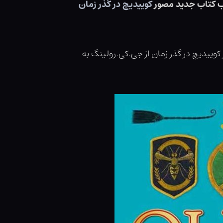
اب کتاب جدید مصور
کوییدیچ در گذر زمان
وییدیچ در گذر زمان از جی.کی.رولینگ به