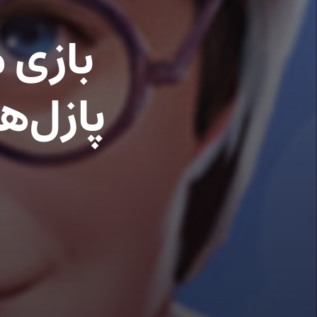
بازی م
پازل‌ه