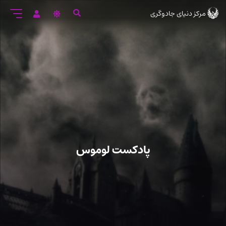
رود
مرکز دنیای جادوگری
ه
تن
صلی
پادکست لوموس