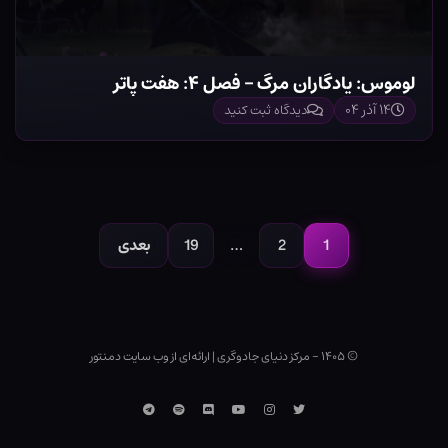
لوموس: یادگاران مرگ – فصل ۴: هفت پاتر
۱۴ آذر ۰۴
دیدگاه ثبت کنید
صفحه‌بندی
نوشته‌ها
1
2
…
19
بعدی
صفحه
صفحه
صفحه
© ۱۴۰۵ - مرکز دنیای جادوگری
|
ارائه‌ای از وب ‌سایت دمنتور
توییتر
اینستاگرام
یوتوب
Discord
اسپاتیفای
تلگرام