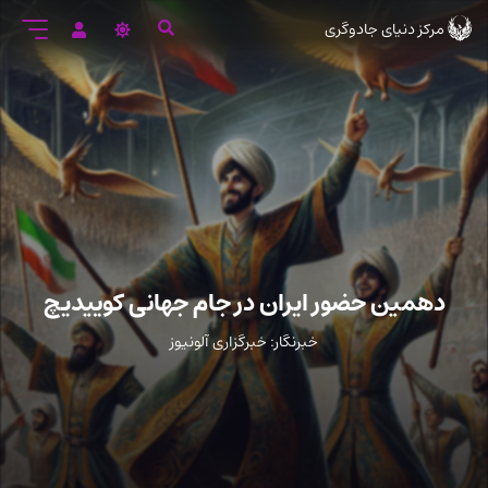
رود
مرکز دنیای جادوگری
ه
تن
صلی
دهمین حضور ایران در جام جهانی‌ کوییدیچ
خبرنگار: خبرگزاری آلونیوز