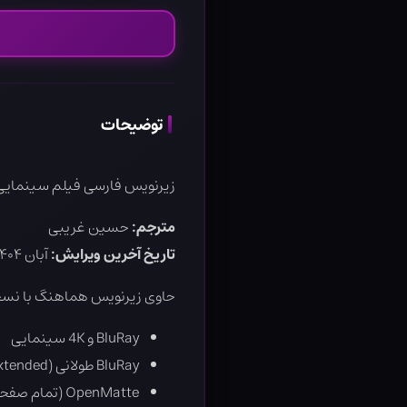
توضیحات
زیرنویس فارسی فیلم سینمایی rry Potter and the Chamber of Secrets
مترجم:
حسین غریبی
تاریخ آخرین ویرایش:
آبان ۱۴۰۴ (تمام فیلم‌های هری پاتر + جانوران شگفت‌انگیز)
حاوی زیرنویس هماهنگ با نسخ
BluRay و 4K سینمایی
BluRay طولانی (Extended)
OpenMatte (تمام صفحه)