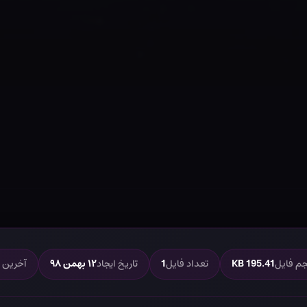
م فایل
195.41 KB
تعداد فایل
1
تاریخ ایجاد
۱۲ بهمن ۹۸
آخرین ب