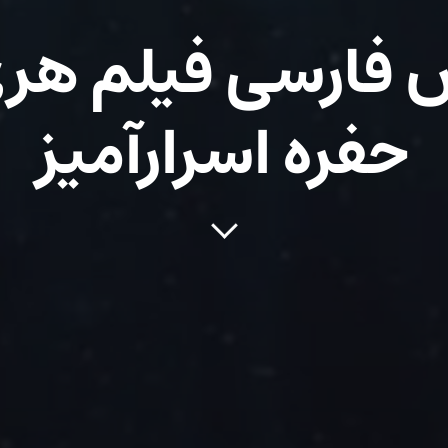
 فارسی فیلم هری 
حفره اسرارآمیز