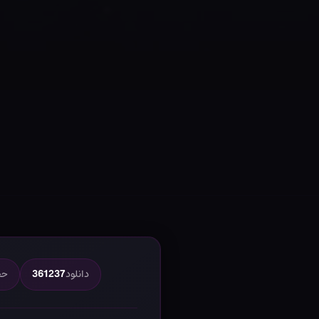
دانلود
361237
حج