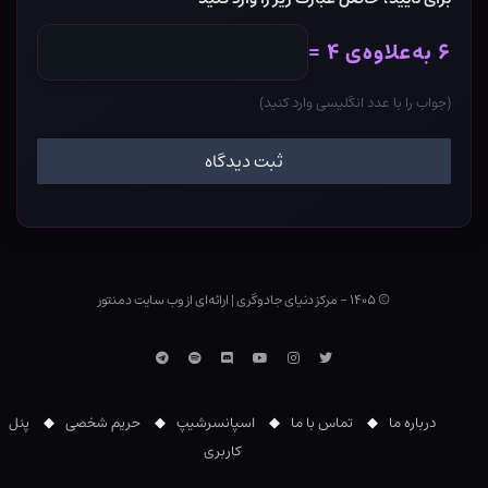
۶ به‌علاوه‌ی ۴ =
(جواب را با عدد انگلیسی وارد کنید)
© ۱۴۰۵ - مرکز دنیای جادوگری
|
ارائه‌ای از وب ‌سایت دمنتور
توییتر
اینستاگرام
یوتوب
Discord
اسپاتیفای
تلگرام
درباره ما
تماس با ما
اسپانسرشیپ
حریم شخصی
پنل
کاربری