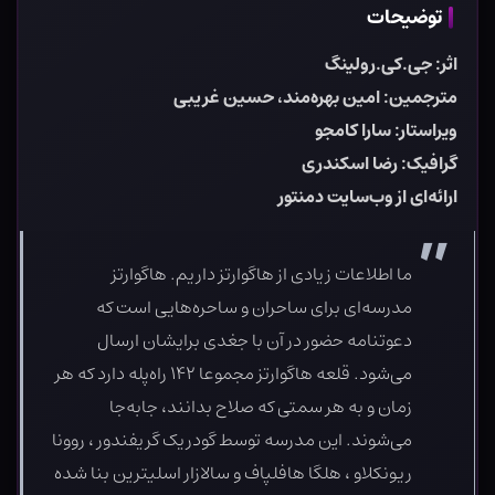
توضیحات
اثر: جی.کی.رولینگ
مترجمین: امین بهره‌مند، حسین غریبی
ویراستار: سارا کامجو
گرافیک: رضا اسکندری
ارائه‌ای از وب‌سایت دمنتور
ما اطلاعات زیادی از هاگوارتز داریم. هاگوارتز
مدرسه‌ای برای ساحران و ساحره‌هایی است که
دعوتنامه حضور در آن با جغدی برایشان ارسال
می‌شود. قلعه هاگوارتز مجموعا ۱۴۲ راه‌پله دارد که هر
زمان و به هر سمتی که صلاح بدانند، جا‌به‌جا
می‌شوند. این مدرسه توسط گودریک گریفندور ، روونا
ریونکلاو ، هلگا هافلپاف و سالازار اسلیترین بنا شده