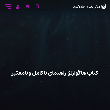
رود
مرکز دنیای جادوگری
ه
تن
صلی
کتاب هاگوارتز: راهنمای ناکامل و نامعتبر