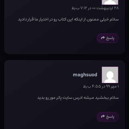
۲۸ اردیبهشت ۰۰ در ۷:۱۲ ب٫ظ
سلام خیلی ممنون از اینکه این کتاب رو در اختیار ما قرار دادید
پاسخ
maghsuod
۱ مهر ۹۹ در ۴:۵۵ ب٫ظ
سلام ببخشید میشه ادرس سایت پاتر مور رو بدید
پاسخ