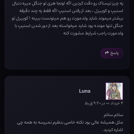
یه چیز ترسناک رو دقت کردین اگه اونجا هری تو جنگل میره دنبال
اسنیپ و کوییرل ، بعد از رفتن اسنیپ اگه فقط یه چند دقیقه
بیشتر میموند شاید ولدمورت رو هم میتونست ببینه ! کوییرل تو
جنگل تنها مونده بود شاید میخواسته بعد از دور شدن اسنیپ با
ولدمورت راجب شرایط مشورت کنه
پاسخ
Luna
۴ خرداد ۰۰ در ۹:۲۰ ق٫ظ
سلام سلام
مثل همیشه عالی بود نکته خاصی بنظرم نمیرسه به همه چی
اشاره کردید.