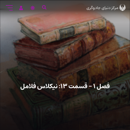
رود
مرکز دنیای جادوگری
ه
تن
صلی
فصل ۱ – قسمت ۱۳: نیکلاس فلامل