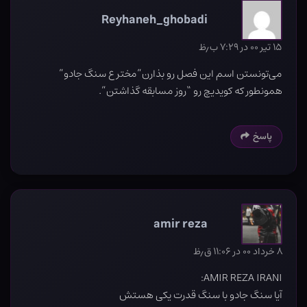
Reyhaneh_ghobadi
۱۵ تیر ۰۰ در ۷:۲۹ ب٫ظ
می‌تونستن اسم این فصل رو بذارن”مخترع سنگ جادو”
همونطور که کویدیچ رو “روز مسابقه گذاشتن”.
پاسخ
amir reza
۸ خرداد ۰۰ در ۱۱:۰۶ ق٫ظ
AMIR REZA IRANI:
آیا سنگ جادو با سنگ قدرت یکی هستش