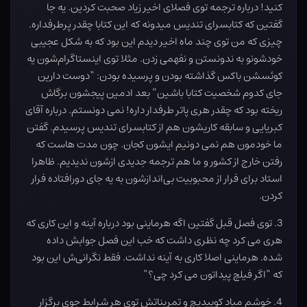
کنید! درباره ترجمه توی فصلای اخیر زیاد صحبت کردین. یه جا
گفتین که کتابسرای تندیس میدونه که این کتابا چقدر پرطرفداره.
چیزی که من توی چند ماه اخیر دیدم این بود که به شکل عجیبی
خودشونو به ندونستن و نفهمی زدن. مثلا توی اینستاگرام‌شون یه
کوئسشن باکس گذاشته بودن و پرسیده بودن: “دوست دارین
جای کدوم شخصیت کتابا باشین” بعد ادمین پیجشون برگاش
ریخته بود که چقدر هری پاتر طرفدار داره! نمی دونستم. درباره آقای
کبریایی و سابقه کاریشون هم از کتابسرای تندیس پرسیدم. گفتن
ما خودمون هم نمی دونیم ایشون کجان. چون مدت هاست که
رفتن خارج از کشور و ما هم ترجمه جدیدی ازشون ندیدیم. ظاهرا
استاد برای فرار از محبوبیت بی‌اندازشون به یه جای دورافتاده فرار
کردن.
3. توی فصل قبل گفتین اگه هرماینی بود درباره آینه و این کاری که
هری می کرد چه نظری داشت که خب این فصل جوابش داده
شده. هرماینی اصلا کاری به آینه نداشت. فقط نگرانی‌ش این بود
که “اگر فیلچ پیداتون می کرد چی؟”
4. خوشم میاد کوییدیچ و تمریناتش توی هر شرایط جوی برگزار