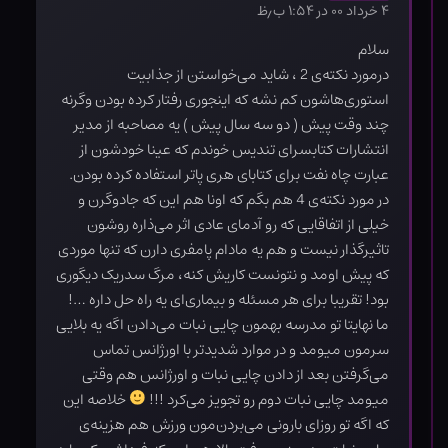
۴ خرداد ۰۰ در ۱:۵۴ ب٫ظ
سلام
درمورد نکته‌ی 2 ، شاید می‌خواستن از جذابیت
استوری‌هاشون کم نشه که اینجوری رفتار کرده بودن وگرنه
چند وقت پیش ( دو سه سال پیش ) یه مصاحبه از مدیر
انتشارات کتابسرای تندیس خوندم که عینا خودشون از
عبارت چاه نفت برای کتابای هری پاتر استفاده کرده بودن.
در مورد نکته‌ی 4 هم بگم که اونا هم این که جادوگرن و
خیلی از اتفاقایی که رو آدمای عادی اثر می‌ذاره روشون
تاثیرگذار نیست و هم یه مادام پامفری دارن که تنها موردی
که پیش اومد و نتونست کاریش کنه، مرگ سدریک دیگوری
بود! تقریبا برای هر مسئله و بیماری‌ای یه راه حل داره …!
ما نهایتا تو مدرسه بهمون چایی نبات می‌دادن اگه یه بلایی
سرمون میومد و در موارد شدیدتر با اورژانس تماس
می‌گرفتن بعد از دادن چایی نبات و اورژانس هم وقتی
میومد چایی نبات دوم رو تجویز می‌کرد !!!
خلاصه این
که اگه تو روزای بارونی می‌بردن‌مون ورزش هم هزینه‌ی