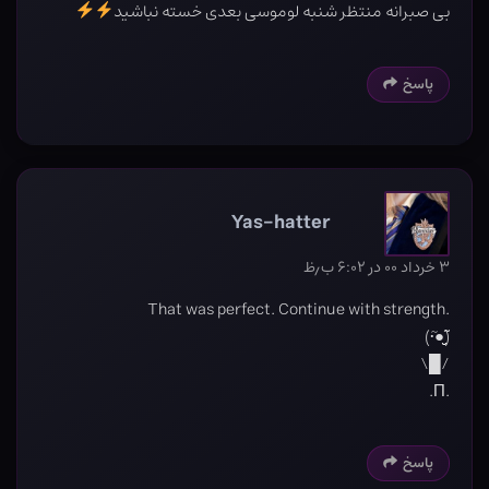
بی صبرانه منتظر شنبه لوموسی بعدی خسته نباشید
پاسخ
Yas-hatter
۳ خرداد ۰۰ در ۶:۰۲ ب٫ظ
.That was perfect. Continue with strength
(●̮̮̃•̃)
/█\
.Π.
پاسخ