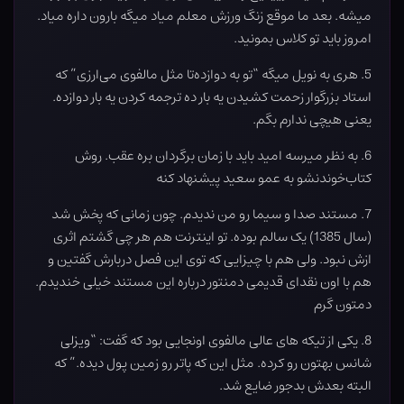
میشه. بعد ما موقع زنگ ورزش معلم میاد میگه بارون داره میاد.
امروز باید تو کلاس بمونید.
5. هری به نویل میگه “تو به دوازده‌تا مثل مالفوی می‌ارزی” که
استاد بزرگوار زحمت کشیدن یه بار ده ترجمه کردن یه بار دوازده.
یعنی هیچی ندارم بگم.
6. به نظر میرسه امید باید با زمان برگردان بره عقب. روش
کتاب‌خوندنشو به عمو سعید پیشنهاد کنه
7. مستند صدا و سیما رو من ندیدم. چون زمانی که پخش شد
(سال 1385) یک سالم بوده. تو اینترنت هم هر چی گشتم اثری
ازش نبود. ولی هم با چیزایی که توی این فصل دربارش گفتین و
هم با اون نقدای قدیمی دمنتور درباره این مستند خیلی خندیدم.
دمتون گرم
8. یکی از تیکه های عالی مالفوی اونجایی بود که گفت: “ویزلی
شانس بهتون رو کرده. مثل این که پاتر رو زمین پول دیده.” که
البته بعدش بدجور ضایع شد.