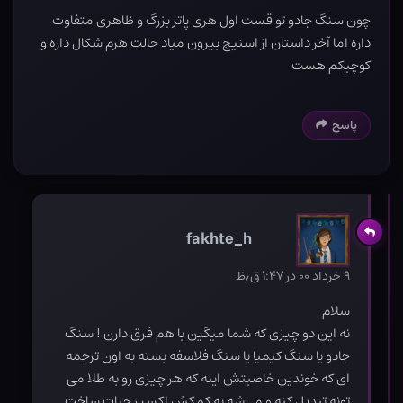
چون سنگ جادو تو قست اول هری پاتر بزرگ و ظاهری متفاوت
داره اما آخر داستان از اسنیچ بیرون میاد حالت هرم شکال داره و
کوچیکم هست
پاسخ
fakhte_h
۹ خرداد ۰۰ در ۱:۴۷ ق٫ظ
سلام
نه این دو چیزی که شما میگین با هم فرق دارن ! سنگ
جادو یا سنگ کیمیا یا سنگ فلاسفه بسته به اون ترجمه
ای که خوندین خاصیتش اینه که هر چیزی رو به طلا می
تونه تبدیل کنه و می‌شه به کمکش اکسیر حیات ساخت