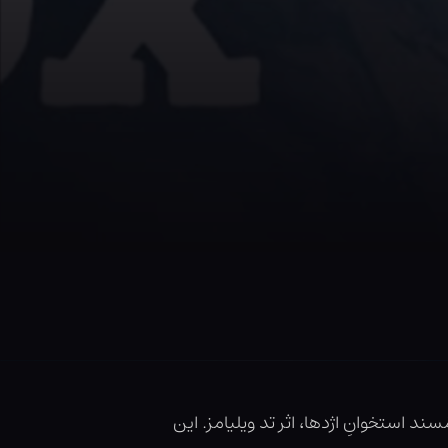
د استخوانِ اژدها، اثر تد ویلیامز. این