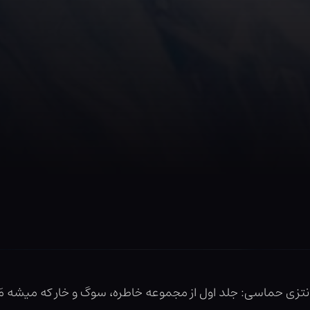
فانتزی حماسی: جلد اول از مجموعه خاطره، سوگ و خار که میشه مَسن