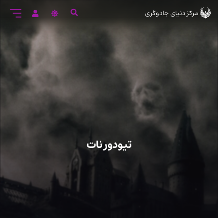
رود
مرکز دنیای جادوگری
ه
تن
صلی
تیودور نات