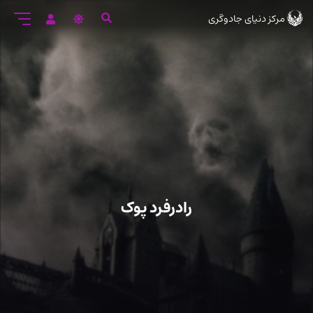
رود
مرکز دنیای جادوگری
ه
تن
صلی
رادرفرد پوک