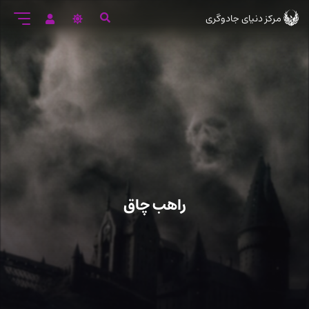
رود
مرکز دنیای جادوگری
ه
تن
صلی
راهب چاق