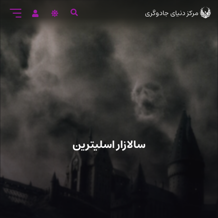
رود
مرکز دنیای جادوگری
ه
تن
صلی
سالازار اسلیترین