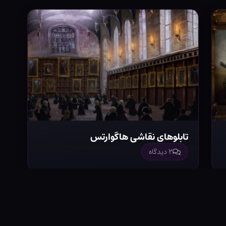
تابلوهای نقاشی هاگوارتس
۲ دیدگاه
نستاگرام
یوتوب
Discord
اسپاتیفای
تلگرام
درباره ما
تماس 