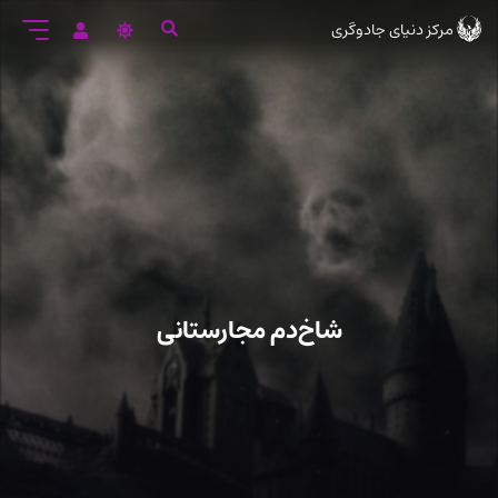
رود
مرکز دنیای جادوگری
ه
تن
صلی
شاخ‌دم مجارستانی