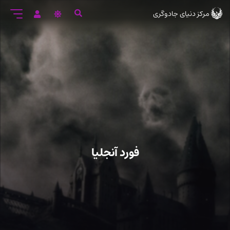
رود
مرکز دنیای جادوگری
ه
تن
صلی
فورد آنجلیا