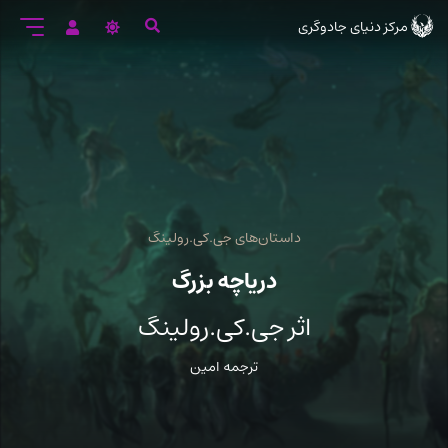
رود
مرکز دنیای جادوگری
ه
تن
صلی
داستان‌های جی.کی.رولینگ
دریاچه بزرگ
اثر جی.کی.رولینگ
ترجمه امین