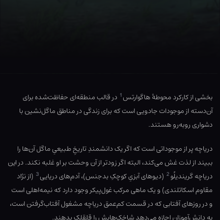
1
بخشی از کارکرد محوطهٔ هاگوارتس
در قالب منطقه‌ای حفاظت‌شده برای
آن‌دسته از موجودات جادویی است که برای زندگی در مناطق ماگل‌نشین با
دشواری روبه‌رو هستند.
دریاچه پر از موجوداتی است که اگر یک دانشمندِ تاریخِ طبیعیِ ماگل آن‌ها را
ببیند از لذت غش می‌کند، البته اگر زودتر از آن وحشت بر او غلبه نکند. در این
3
2
دریاچه گریندیلُو
(دیوهای آبزیِ کوچکِ بدجنس)، آدم‌های دریایی
(از نژاد
مقاوم اسکاتلندی) و یک ماهی مرکب غول‌پیکر وجود دارد که نیمه‌اهلی است
و در روزهای آفتابی که در قسمت کم‌عمق دریاچه مشغول آفتاب‌گرفتن است،
به دانش‌آموزان اجازه می‌دهد شاخک‌هایش را قلقلک بدهند.