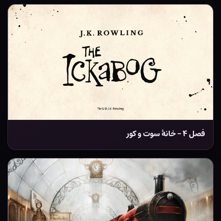
فصل ۴ – خانۀ سوت و کور