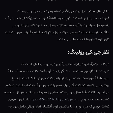
ماهی‌های مرکب غول‌پیکر در واقعیت هم وجود دارند، ولی موجودات
فوق‌العاده مرموزی هستند. گرچه بارها لاشهٔ فوق‌العاده بزرگشان با جریان آب
به سواحل سراسر دنیا آورده شده‌، تازه در سال ۲۰۰۶ بود که برای اولین بار
ماگل‌ها توانستند از یک ماهی مرکب غول‌پیکرِ زنده فیلم بگیرند. من به‌شدت
ظن دارم که آن‌ها قدرت جادویی دارند.
نظر جی.کی.رولینگ:
در کتاب
جام آتش
، دریاچه محل برگزاری دومین مرحله‌ای است که
شرکت‌کنندگان تورنمنت سه‌جادوگر باید در آن رقابت کنند، که ضمناً مرحلهٔ
موردعلاقهٔ من است. به نظرم به‌طرز راضی‌کننده‌ای ترسناک است. از تنوع
روش‌هایی که شرکت‌کنندگان برای نفس‌کشیدن زیر آب انتخاب کردند خوشم
می‌آید و از اکتشاف اعماقِ دریاچه که بخشی از محوطه بود که پیش از این دیده
نشده بود، لذت بردم. در
پیش‌نویس اولیهٔ کتاب
تالار اسرار
، داستان را طوری
نوشته بودم که هری و رون با ماشین فورد اَنگلیای آقای ویزلی داخل دریاچه