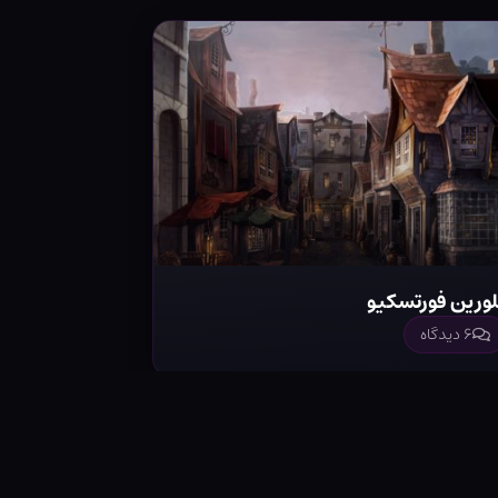
لورین فورتسکیو
۶ دیدگاه
با ما
اسپانسرشیپ
حریم شخصی
پنل کاربری