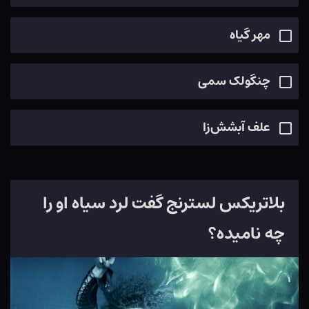
مهر گیاه
چنگولک سمی
علف آبشش‌زا
بلاتریکس لسترنج گفت لرد سیاه او را
چه نامیده؟