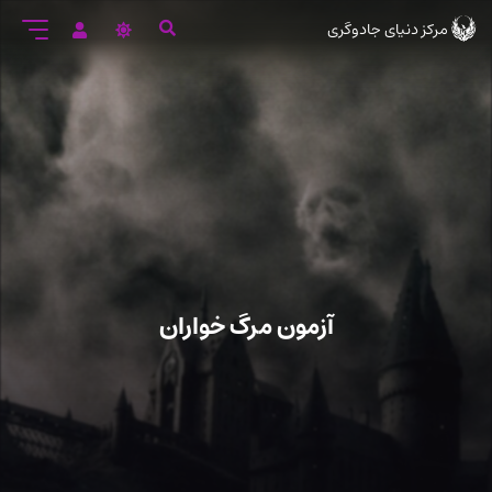
رود
مرکز دنیای جادوگری
ه
تن
صلی
آزمون مرگ خواران