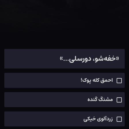
«خفه‌شو، دورسلی...»
احمق کله پوک!
مشنگ گنده
زردآلوی خیکی