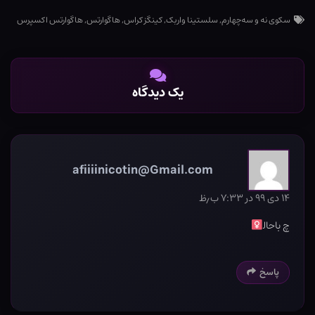
سکوی نه و سه‌چهارم
,
سلستینا واربک
,
کینگز کراس
,
هاگوارتس
,
هاگوارتس اکسپرس
یک دیدگاه
afiiiinicotin@Gmail.com
۱۴ دی ۹۹ در ۷:۳۳ ب٫ظ
چ باحال‍
پاسخ