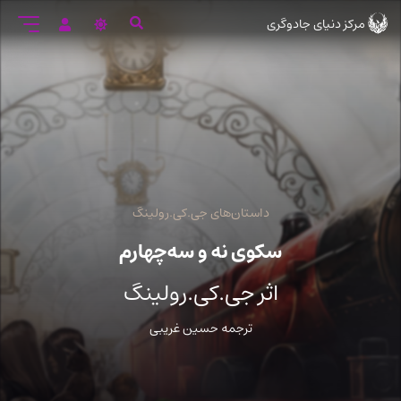
رود
مرکز دنیای جادوگری
ه
تن
صلی
داستان‌های جی.کی.رولینگ
سکوی نه و سه‌چهارم
اثر جی.کی.رولینگ
ترجمه حسین غریبی