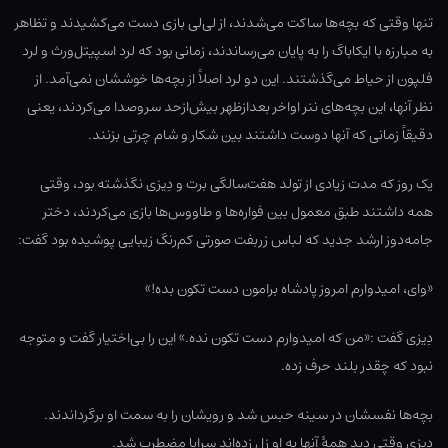
تنها وقتی که بچه‌ها ساکت می‌شدند، از لی‌لی بازی دست می‌کشیدند و تظاهر
به مبارزه با ایکاباگ را به پایان می‌رساندند، زمانی بود که لرد اسپیتل‌ورث و لرد
فلپون از حیاط می‌گذشتند. این دو لرد اصلاً از بچه‌ها خوششان نمی‌آمد. از
نظر آنها، این بچه‌های ننر اواخر بعدازظهر بیش‌ازحد سروصدا می‌کردند، یعنی
دقیقاً زمانی که آنها دوست داشتند بین شکار و شام چرتی بزنند.
یک روز که مدت زیادی از تولد هفت‌سالگی برت و دِیزی نگذشته بود، وقتی
همه داشتند طبق معمول بین فواره‌ها و طاووس‌ها بازی می‌کردند، دختر
جامه‌دوز ارشد جدید که لباس زربفت صورتی کم‌رنگ زیبایی پوشیده بود گفت:
«وای، امیدوارم امروز پادشاه برامون دست تکون بده!»
دِیزی گفت :«من که امیدوارم دست تکون نده.» این را بی‌اختیار گفت و متوجه
نبود که چقدر بلند حرف زده.
بچه‌ها نفسشان در سینه حبس شد و رویشان را به سمت او برگرداندند.
دِیزی وقتی دید همۀ آنها به او زل زده‌اند سراپا مضطرب شد.