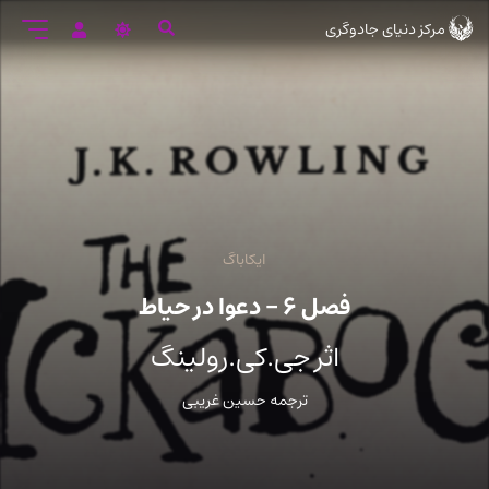
رود
مرکز دنیای جادوگری
ه
تن
صلی
ایکاباگ
فصل ۶ – دعوا در حیاط
اثر جی.کی.رولینگ
ترجمه حسین غریبی