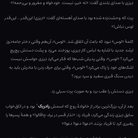
دِیزی با صدای بلندی گفت: «نه خیر، نیست. خودخواه و مغرور و بی‌رحمه!»
بِرت که وحشت‌زده شده بود با صدای آهسته‌ای گفت: «دِیزی! این‌قدر… این‌قدر
لوس نباش!»
کلمۀ «لوس» نبود که باعث آن اتفاق شد. «لوس»، آن‌هم وقتی دختر جامه‌دوز
ارشد جدید با اشاره به لباس کار دِیزی، پوزخند می‌زد و پشت دستش پچ‌پچ
می‌کرد؟ «لوس»، وقتی پدرش شب‌ها که فکر می‌کرد دِیزی حواسش نیست
اشک‌های خود را پاک می‌کرد؟ «لوس»، وقتی برای حرف زدن با مادرش باید به
دیدن سنگ قبری سفید و سرد برود؟
دِیزی دستش را عقب برد و به صورت بِرت سیلی زد.
1
بعد از آن، بزرگ‌ترین برادر از خانوادۀ روچ که اسمش
رادریک
بود و در اتاق‌خواب
سابق دِیزی زندگی می‌کرد، فریاد زد: «نذار قسر در بره، چاقالو!» و همۀ پسرها را
رهبری کرد تا فریاد بزنند:‌«دعوا! دعوا! دعوا!»