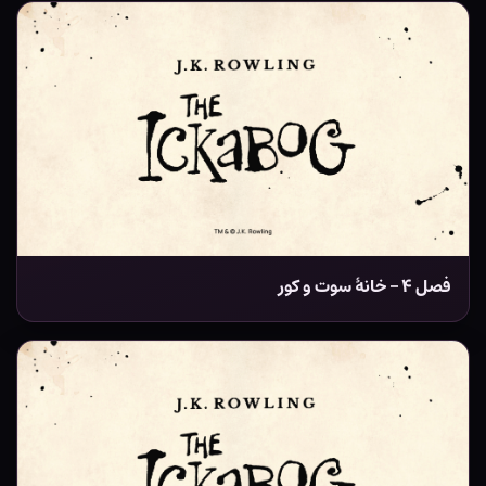
فصل ۴ – خانۀ سوت و کور