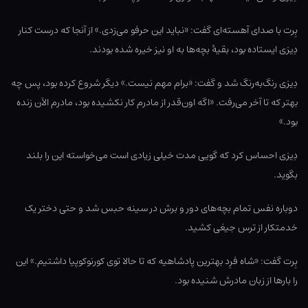
بِرت با صدای آهسته‌ای گفت: «نباید این حرفو می‌زدی.» از آنجا که درست کنار
دِیزی ایستاده بود، بقیۀ بچه‌ها به او نیز خیره شده بودند.
دِیزی رنگ‌به‌رنگ شد و گفت: «برام مهم نیست.» دیگر شروع کرده بود، پس چه
بهتر که تا آخر می‌رفت. «اگه اون‌قدر از مادرم کار نکشیده بود، مادرم الآن زنده
بود.»
دِیزی احساس کرد که گویی مدت خیلی زیادی است می‌خواسته این را بلند
بگوید.
دوباره نفس تمام بچه‌های دور و برش در سینه حبس شد و حتی دختر یک
خدمتکار از ترس جیغی کشید.
بِرت گفت: «شاه فرِد بهترین پادشاهیه که تا حالا توی کورنوکوپیا داشتیم.» این
را بارها از زبان مادرش شنیده بود.