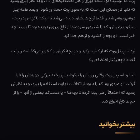
بِرت که ترسیده بود شانۀ دِیزی را هل نصفه‌نیمه‌ای داد، و به نظر دِیزی رسید
که تنها کار ممکن این است که به سوی بِرت حمله‌ور شود، و بعد همه‌چیز
درهم‌وبرهم شد و فقط آرنج‌هایشان دیده می‌شد تا اینکه ناگهان پدر بِرت،
سرگرد بیمیش، که با شنیدن سروصدا از کاخ بیرون دویده بود تا ببیند چه
خبر است، دو بچه را کشید و از هم جدا کرد.
لرد اسپیتل‌ورث که از کنار سرگرد و دو بچۀ گریان و گلاویز می‌گذشت زیر لب
گفت: «چه رفتار افتضاحی.»
اما لرد اسپتل‌ورث وقتی رویش را برگرداند، پوزخند بزرگی چهره‌اش را فرا
گرفت. او مردی بود که بلد بود از اتفاقات نهایت استفاده را ببرد، و به نظرش
رسید که احتمالاً راهی پیدا کرده تا بچه‌ها – یا دست‌کم بعضی از آنها – را از
حیاط کاخ اخراج کند.
بیشتر بخوانید