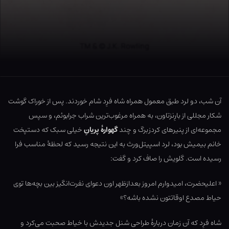
آن شب، دو لرد طبق معمول همراه شاه فرِد شام خوردند. پس از خوراک گوشت
شکار مجللی از بارِنزتاون، به همراه مرغوب‌ترین شراب جرابوئم، و سپس
مجموعه‌ای از پنیرهای کردزبرگ و چند
گهوارۀ پریانِ
خیلی سبک که دستپخت
خانم بیمیش بود، لرد اسپیتل‌ورث به این نتیجه رسید که لحظۀ مناسب فرا
رسیده است. گلویش را صاف کرد و گفت:
« اعلیحضرت، امیدوارم امروز بعدازظهر اون دعوای نفرت‌انگیز بین بچه‌ها توی
حیاط مصدع اوقاتتون نشده باشه؟»
شاه فرِد که آن زمان دربارۀ طراحی شنل جدیدش با خیاط صحبت می‌کرد و