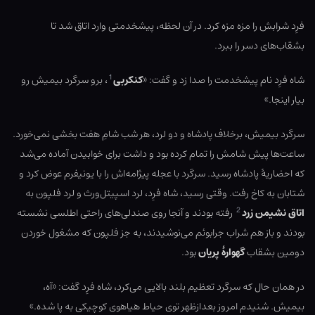
فرِد شرابش را مزه مزه کرد. در آن لحظه، پیشخدمتی وارد اتاق شد تا
بشقاب‌های دسر را ببرد.
1
شاه فرِد نام پیشخدمت را صدا زد و گفت: «
کنکربی
، برو سرگرد بیمیش رو
بیار اینجا.»
سرگرد بیمیش، برخلاف پادشاه و دو لرد، هر شب شامِ هفت بخشی نمی‌خورد.
ساعت‌ها پیش شامش را تمام کرده بود و داشت برای خوابیدن آماده می‌شد
که احضاریۀ پادشاه رسید. سرگرد با عجله پیژامه‌اش را با یونیفرم عوض کرد و
شتابان به کاخ رفت. وقتی رسید، شاه فرِد، لرد اسپیتل‌ورث و لرد فلپون به
2
اتاق نشیمن زرد
رفته بودند و آنجا روی صندلی‌های راحتی اطلسی نشسته
بودند و باز هم شراب جرابوئم می‌نوشیدند، به جز فلپون که مشغول خوردن
دومین بشقاب
گهوارۀ پریان
بود.
در همان حال که سرگرد تعظیم بلند بالایی می‌کرد، شاه فرِد گفت: «آه،
بیمیش. شنیدم امروز بعدازظهر توی حیاط هیاهوی کوچیکی به پا شده.»