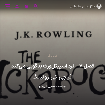
رود
مرکز دنیای جادوگری
ه
تن
صلی
ایکاباگ
فصل ۷ – لرد اسپیتل‌ورث بدگویی می‌کند
اثر جی.کی.رولینگ
ترجمه حسین غریبی