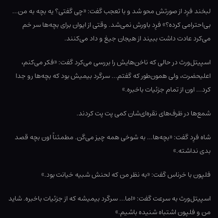
لبخند فرِد از صورتش محو شد و با تعجب گفت: «چی گفتی؟ یه بچه به من…
بی‌احترامی کرده؟» فرِد باورش نمی‌شد. وقتی از ایوان برای بچه‌ها سر خم
می‌کرد عادت داشت ببیند از هیجان جیغ و داد می‌کنند.
اسپیتل‌ورث در حالی که ناخن‌هایش را بررسی می‌کرد گفت: «فکر می‌کنم،
اعلیحضرت، ولی همون‌طور که گفتم… سرگرد بیمیش بود که بچه‌ها رو جدا
کرد… اون از تمام جزئیات باخبره.»
شمع‌ها در ظرف‌های نقره‌ای‌شان کمی پت پت کردند.
شاه فرِد گفت: «بچه‌ها… به شوخی همه چیز می‌گن. مطمئناً اون بچه قصد
بدی نداشته.»
فلپون با خرناس گفت: «به نظر من که لحنش شبیه خیانت بود.»
اسپیتل‌ورث به سرعت گفت: «اما… سرگرد بیمیشه که از جزئیات باخبره. شاید
من و فلپون اشتباه شنیده باشیم.»