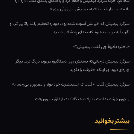
شاه فرِد حرف سرگرد بیمیش را قطع کرد و با صدای بلندی گفت: «آره، آره،
یادمه. بسیار خب، کافیه، بیمیش. می‌تونی بری.»
سرگرد بیمیش که خیالش آسوده شده بود، دوباره تعظیم بلند بالایی کرد و
تقریباً به در رسیده بود که صدای پادشاه را شنید.
«دختره
دقیقاً
چی گفت، بیمیش؟»
سرگرد بیمیش درحالی‌که دستش روی دستگیرۀ در بود، درنگ کرد. دیگر
چاره‌ای نبود جز اینکه حقیقت را بگوید.
سرگرد بیمیش گفت: «گفت که اعلیحضرت خودخواه و مغرور و بی‌رحمه.»
و چون جرئت نداشت به پادشاه نگاه کند، از اتاق بیرون رفت.
بیشتر بخوانید