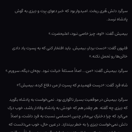
سرگرد دلش هُری ریخت. امیدوار بود که خبر دعوای بِرت و دِیزی به گوش
پادشاه نرسد.
بیمیش گفت: «اوه، چیز خاصی نبود، اعلیحضرت.»
فلپون گفت: «دست بردار، بیمیش. باید افتخار کنی که به پسرت یاد دادی
خائن‌ها رو تحمل نکنه.»
سرگرد بیمیش گفت: «من… اصلاً مسئلۀ خیانت نبود. بچه‌ان دیگه، سرورم.»
شاه فرِد گفت: «درست فهمیدم که پسرت از من دفاع کرده، بیمیش؟»
سرگرد بیمیش در موقعیت بسیار ناگواری بود. نمی‌خواست به پادشاه بگوید
که دِیزی چه گفته. هر چقدر هم که خودش به پادشاه وفادار باشد، خوب درک
می‌کرد که چرا دخترکِ بی‌مادر چنین احساسی نسبت به فرِد داشت، و اصلاً
دلش نمی‌خواست دِیزی را به خطر بیندازد. در عین حال، خوب می‌دانست که