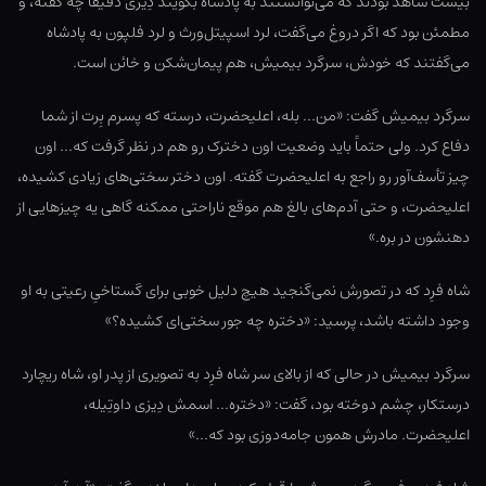
بیست شاهد بودند که می‌توانستند به پادشاه بگویند دِیزی دقیقاً چه گفته، و
مطمئن بود که اگر دروغ می‌گفت، لرد اسپیتل‌ورث و لرد فلپون به پادشاه
می‌گفتند که خودش، سرگرد بیمیش، هم پیمان‌شکن و خائن است.
سرگرد بیمیش گفت: «من… بله، اعلیحضرت، درسته که پسرم بِرت از شما
دفاع کرد. ولی حتماً باید وضعیت اون دخترک رو هم در نظر گرفت که… اون
چیز تأسف‌آور رو راجع به اعلیحضرت گفته. اون دختر سختی‌های زیادی کشیده،
اعلیحضرت، و حتی آدم‌های بالغ هم موقع ناراحتی ممکنه گاهی یه چیزهایی از
دهنشون در بره.»
شاه فرِد که در تصورش نمی‌گنجید هیچ دلیل خوبی برای گستاخیِ رعیتی به او
وجود داشته باشد، پرسید: «دختره چه جور سختی‌ای کشیده؟»
سرگرد بیمیش در حالی که از بالای سر شاه فرِد به تصویری از پدر او، شاه ریچارد
درستکار، چشم دوخته بود، گفت: «دختره… اسمش دِیزی داوتِیله،
اعلیحضرت. مادرش همون جامه‌دوزی بود که…»