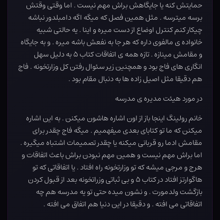
حمایتش کنه یا جایگاهش براش مهم نیست . اما وقتی وقتش
برسه میترسه . مثل همین فصل که میگه اگه دامبلدور نباشه
چیکار کنم کنترل اوضاع از دست میره و اینا . یه حالتی شبیه
خانواده ی مالفوی داره که هر جا به نفعش باشه میره . و به جایگاه
و مقامش مینازه . تازه همه ی اتفاقات کتاب ۵ به دلیل سهل
انگاری های فاج بود و همچنین زیر سئوال رفتن کل وزارتخونه . فاج
هم دقیقا مثل اصیل زاده ها به دنبال مقام بود .
در مورد هیئت مدیره ی مدرسه
خانم رولینگ اینجا باز از اون اشاره هاشون میکنن . به این اشاره
میکنن که ما تو کتابای بعدی میفهمیم . میگه فاج چقدر برای
مقامش ادما رو قربانی میکنه یا چقدر تصمیمات اشتباه میگیره .
اما براش مهم نیست و همین مهم نبودن براش باعث اتفاقات و
هرج و مرجی میشه که تو وزارتخونه راه افتاد . یا اتفاقاتی که تو
هاگوارتز افتاد در کتاب ۵ و بی ثباتی وزراتخونه بعد از قبول کردن
بازگشت ولدمورت . و نشون میده حتی تو یه مدرسه هم چه
اتفاقاتی می افته . و دقیقا در این دنیا هم اتفاق می افته ‌‌.