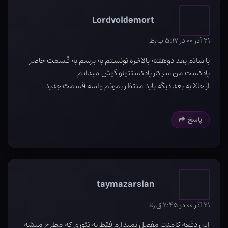
Lordvoldemort
۲۱ آذر ۰۰ در ۵:۱۷ ب٫ظ
با سلام بعد دوهفته بالاخره تونستم به برسم به قسمت حاضر
پادکست من سر کار پادکستتونو گوش میدادم
از حالا به بعد دیگه باید منتظر بمونم واسه قسمت جدید ‌.
پاسخ
taymazarslan
۲۱ آذر ۰۰ در ۲:۴۵ ق٫ظ
این دفعه کامنت مفصل نمیذارم فقط یه تئوری که مطرح میشه