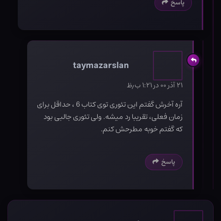
پاسخ
taymazarslan
۲۱ آذر ۰۰ در ۱:۲۱ ب٫ظ
آره آخرش گفتم این تئوری توی کتاب 6 ، حداقل برای
زمان فعلی، تقریبا رد میشه. ولی تئوری جالبی بود
که گفتم خوبه مطرحش کنم.
پاسخ