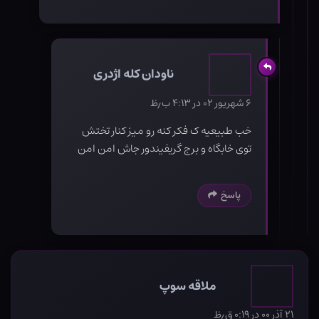
ناودان کله اژدری
۶ شهریور ۰۲ در ۴:۱۳ ب٫ظ
خب طبیعیه ک فکر کنه رو میز کنار تختش
توی خابگاه و برج گریفیندور جاش امن امن
پاسخ
ملاقه سوپ
۲۱ آذر ۰۰ در ۰:۱۹ ق٫ظ