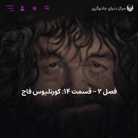
رود
مرکز دنیای جادوگری
ه
تن
صلی
فصل ۲ – قسمت ۱۴: کورنلیوس فاج