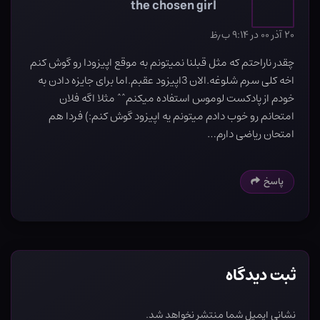
the chosen girl
۲۰ آذر ۰۰ در ۹:۱۴ ب٫ظ
چقدر ناراحتم که مثل قبلنا نمیتونم به موقع اپیزودا رو گوش کنم
اخه کلی سرم شلوغه.الان 3اپیزود عقبم.اما برای جایزه دادن به
خودم از پادکست لوموس استفاده میکنم^^ مثلا اگه فلان
امتحانم رو خوب دادم میتونم یه اپیزود گوش کنم:) فردا هم
امتحان ریاضی دارم…
پاسخ
ثبت دیدگاه
نشانی ایمیل شما منتشر نخواهد شد.