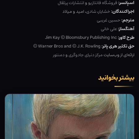
اسپانسر:
فروشگاه فانتازیو
و
انتشارات پرتقال
اجراکنندگان:
خشایار
،
شادی
، امید و میلاد
مترجم:
حسین غریبی
آهنگساز:
علی خانی
طرح کاور:
Jim Kay © Bloomsbury Publishing Inc
حق تکثیر هری پاتر:
Warner Bros and © J.K. Rowling ©
ارائه‌ای از وب‌سایت
مرکز دنیای جادوگری
و
دمنتور
بیشتر بخوانید