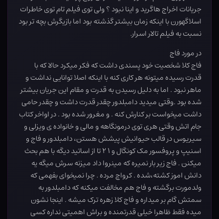
جریانات اخراج هاگرید و اینا نبود ؟ ولی توی فیلم تام توی خاطرات
اسلاگهورن با اینکه زمان بیشتر گذشته بود اما بازیگرش بچه تر بود
نسبت به فیلم تالار اسرار.
در مورد فاج
فاج کلا شخصیت خود پسندی داشت که فکر میکرد حالا که با
قدرت رسیده میتونه هر کاری کنه با اینکه اصلا توانایی نداشت و
ماهر نبود . اما به دلیل رسیدن به قدرت و مقام این جریان بیشتر
شده بود .وقتی میدید دامبلدور چقدر قدرت داشت و چقدر حامی
داشت میخواست بر کنارش کنه . و مغرور شده بود . در اواخر کتاب
جام اتش وقتی هری توی درمونگاهه و مالی و خانواده ی ویزلی و
سیریوس در قالب حیوانیش پیشش هستن، دامبلدور و فاج و
اسنیپ و پروفسور مک کونگال و ۱ ۲ تا از اساتید دیگه با هم بحث
میکنن . فاج زیر بار نمیره که مینروا داد میزنه سرش میگه یه
دانش اموز کشته،شده . کرواچ مرده . چرا نمیخوای بفهمی که
ولدمورت برگشته و فاج هم مخالفت میکنه که دامبلدور به
سمتش گام بر میداره و فاج کلا زهره ترک میشه . اینجا نشون
میده فقط ظاهرا خیلی قدرتمنده و براش اهمیتی نداره کسی