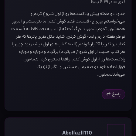
۱ دی ۰۰ در ۶:۴۹ ب٫ظ
حدود دو هفته پیش پادکست‌ها رو از اول شروع کردم و
می‌خواستم روزی یه قسمت فقط گوش کنم اما نتونستم و امروز
همه‌شون تموم شدن. دلم گرفت که از این به بعد فقط یه قسمت
تو هر هفته دارم واسه گوش کردن. شاید مثل هری پاترها که هر
کتاب رو تقریبا 20 بار خوندم (البته کتاب‌های اول بیشتر بود چون با
هر کتاب جدید، از اول شروع می‌کردم) برگردم و دوباره و دوباره
پادکست‌ها رو از اول گوش کنم. واقعا دمتون گرم. همه‌تون
فوق‌العاده خوب و صمیمی هستین و انگار از نزدیک
می‌شناسمتون.
پاسخ
Abolfazll110