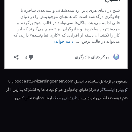
نظرتون رو از داخل سایت، با ایمیل podcast@wizardingcenter.com و یا
توییتر
و
اینستاگرام
مرکز دنیای جادوگری می‌تونید با ما به اشتراک بذارین. اگر
هم دوست داشتین میتونین
از طریق این لینک
از ما حمایت مالی کنین.