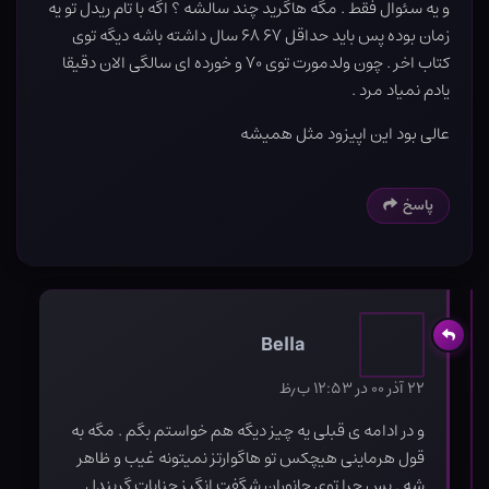
و یه سئوال فقط . مگه هاگرید چند سالشه ؟ اگه با تام ریدل تو یه
زمان بوده پس باید حداقل ۶۷ ۶۸ سال داشته باشه دیگه توی
کتاب اخر . چون ولدمورت توی ۷۰ و خورده ای سالگی الان دقیقا
یادم نمیاد مرد .
عالی بود این اپیزود مثل همیشه
پاسخ
Bella
۲۲ آذر ۰۰ در ۱۲:۵۳ ب٫ظ
و در ادامه ی قبلی یه چیز دیگه هم خواستم بگم . مگه به
قول هرماینی هیچکس تو هاگوارتز نمیتونه غیب و ظاهر
شه . پس چرا توی جانوران شگفت انگیز جنایات گریندل