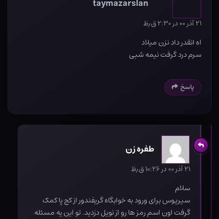
taymazarslan
۲۱ آذر ۰۰ در ۲:۳۰ ق٫ظ
اه انقدر داد نزن میلاد
سرم درد گرفت نیمه شبی
پاسخ
طفره زن
۲۱ آذر ۰۰ در ۱۰:۲۶ ق٫ظ
سلام
سیریوس برای ورود به خوابگاه گریفندور از کج پا کمک
گرفت اون اسم رمز ها رو از نویل دزدید. تو این یه مسئله