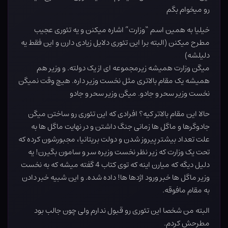
رو میخوام بگم
خیلیا به همین اسم “وزارت” اشاره میکنن و یه تئوری عجیب
مطرح میکنن (البته برا این تئوری دلایل زیادی دارن و این فقط یه
دلیلشه)
میگن وزارت همیشه زیرمجموعه ای از یک دولته. و وزیر هم
همیشه یک مقام بالاتری مثل نخست وزیر داره. هیچ وقت نمیگن
نخست وزیر سحر و جادو. میگن وزیر سحر و جادو
حالا این مقام بالاتر کیه؟ افرادی که این تئوری رو ساختن میگن
جادوگرها و ماگل ها زمانی جنگ داشتن و در نهایت ماگل ها به
علت تعداد بیشتر پیروز شدن و دولت بریتانیا، مجبورشون کرده که
تحت یک وزارت که زیر نظر نخست وزیره سر و سامون بگیرن! یه
دلیل دیگه که میارن اینه که توی کتاب 4 گفته میشه که به نخست
وزیر ماگل ها خبر ورود اژدها ها! داده شده. و این شبیه خبر دادن
به مقام مافوقه.
البته من شخصا این تئوری رو قبول ندارم ولی چون جالب بود
مطرحش کردم.