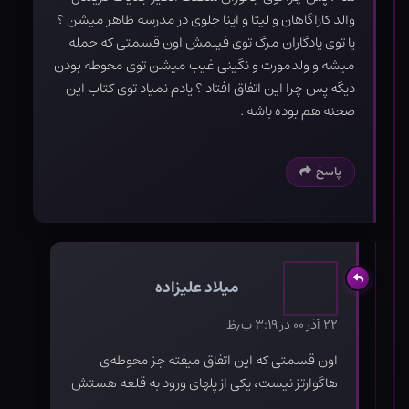
والد کاراگاهان و لیتا و اینا جلوی در مدرسه ظاهر میشن ؟
یا توی یادگاران مرگ توی فیلمش اون قسمتی که حمله
میشه و ولدمورت و نگینی غیب میشن توی محوطه بودن
دیگه پس چرا این اتفاق افتاد ؟ یادم نمیاد توی کتاب این
صحنه هم بوده باشه .
پاسخ
میلاد علیزاده
۲۲ آذر ۰۰ در ۳:۱۹ ب٫ظ
اون قسمتی که این اتفاق میفته جز محوطه‌ی
هاگوارتز نیست، یکی از پلهای ورود به قلعه هستش