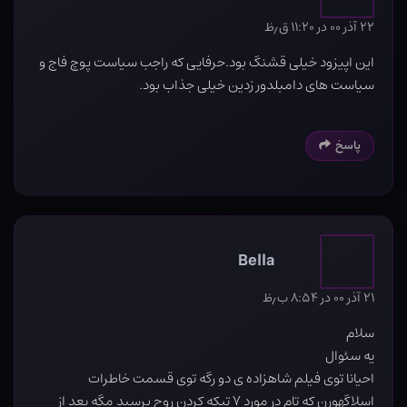
۲۲ آذر ۰۰ در ۱۱:۲۰ ق٫ظ
این اپیزود خیلی قشنگ بود.حرفایی که راجب سیاست پوچ فاج و
سیاست های دامبلدور زدین خیلی جذاب بود.
پاسخ
Bella
۲۱ آذر ۰۰ در ۸:۵۴ ب٫ظ
سلام
یه سئوال
احیانا توی فیلم شاهزاده ی دو رگه توی قسمت خاطرات
اسلاگهورن که تام در مورد ۷ تیکه کردن روح پرسید مگه بعد از