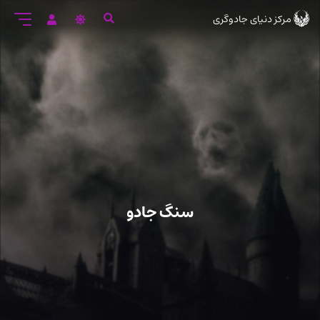
رود
مرکز دنیای جادوگری
ه
تن
صلی
سنگ جادو