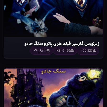
زیرنویس فارسی فیلم هری پاتر و سنگ جادو
400,227
161.96 KB
۲۰ آبان ۰۴