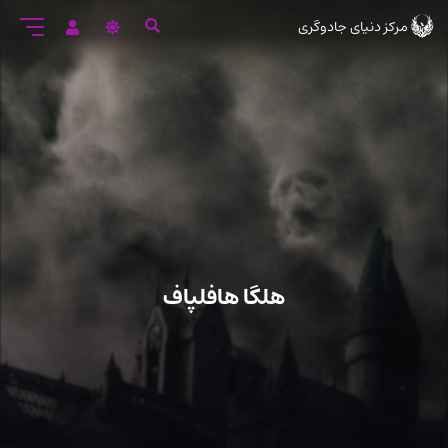
رود
مرکز دنیای جادوگری
ه
تن
صلی
هلگا هافلپاف