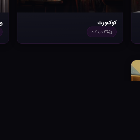
کوک‌ورث
ور
۳ دیدگاه